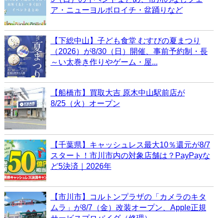
ア・ニューヨルボロイチ・盆踊りなど
【下総中山】子ども食堂 むすびの夏まつり
（2026）が8/30（日）開催、事前予約制・長
～い太巻き作りやゲーム・屋...
【船橋市】買取大吉 原木中山駅前店が
8/25（火）オープン
【千葉県】キャッシュレス最大10％還元が8/7
スタート！市川市内の対象店舗は？PayPayな
ど5決済｜2026年
【市川市】コルトンプラザの「カメラのキタ
ムラ」が8/7（金）改装オープン、Apple正規