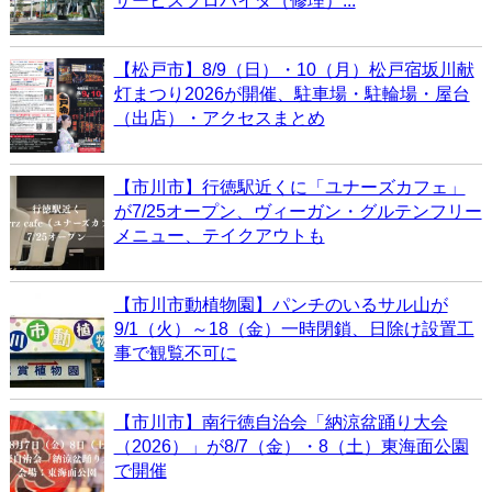
サービスプロバイダ（修理）...
【松戸市】8/9（日）・10（月）松戸宿坂川献
灯まつり2026が開催、駐車場・駐輪場・屋台
（出店）・アクセスまとめ
【市川市】行徳駅近くに「ユナーズカフェ」
が7/25オープン、ヴィーガン・グルテンフリー
メニュー、テイクアウトも
【市川市動植物園】パンチのいるサル山が
9/1（火）～18（金）一時閉鎖、日除け設置工
事で観覧不可に
【市川市】南行徳自治会「納涼盆踊り大会
（2026）」が8/7（金）・8（土）東海面公園
で開催