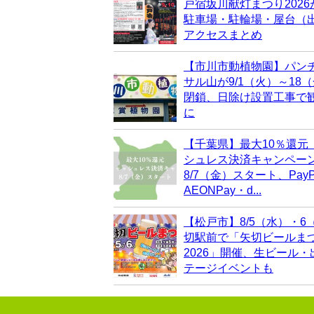
戸宿坂川献灯まつり202
駐車場・駐輪場・屋台（
アクセスまとめ
【市川市動植物園】パン
サル山が9/1（火）～18
閉鎖、日除け設置工事で
に
【千葉県】最大10％還元
シュレス決済キャンペー
8/7（金）スタート、PayP
AEONPay・d...
【松戸市】8/5（水）・6
切駅前で「矢切ビールま
2026」開催、生ビール
テージイベントも