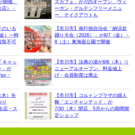
6が開催、
ズカフェ」が7/25オープン、ヴィ
出店）・
ーガン・グルテンフリーメニュ
ー、テイクアウトも
チのいる
【市川市】南行徳自治会「納涼盆
（金）一時
踊り大会（2026）」が8/7（金）・
観覧不可
8（土）東海面公園で開催
「キャッ
【市川市】法典の湯が8/6（木）リ
ン」が
ニューアルオープン、料金値上
ay・
げ・会員制度は廃止
（木）矢
【市川市】コルトンプラザの婦人
つり
靴「エンチャンテッド」が
・出店・ス
7/30（木）閉店、5月からの期間限
定ショップ