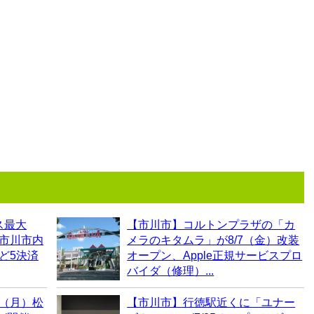
ス最大
【市川市】コルトンプラザの「カ
！市川市内
メラのキタムラ」が8/7（金）改装
など5決済
オープン、Apple正規サービスプロ
バイダ（修理）...
0（月）松
【市川市】行徳駅近くに「ユナー