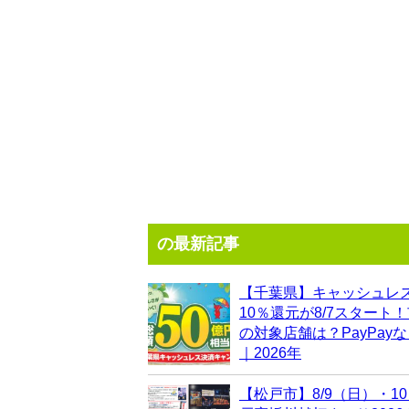
の最新記事
【千葉県】キャッシュレ
10％還元が8/7スタート
の対象店舗は？PayPay
｜2026年
【松戸市】8/9（日）・1