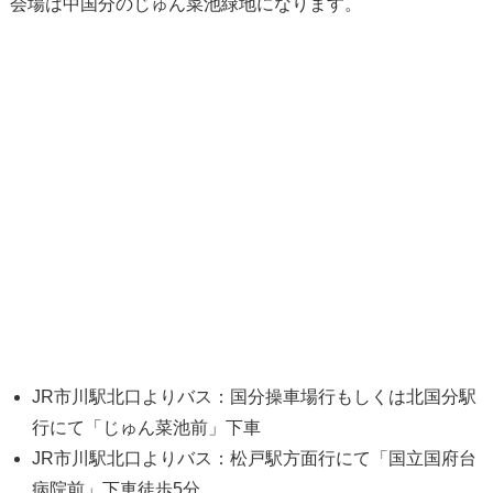
会場は中国分のじゅん菜池緑地になります。
JR市川駅北口よりバス：国分操車場行もしくは北国分駅
行にて「じゅん菜池前」下車
JR市川駅北口よりバス：松戸駅方面行にて「国立国府台
病院前」下車徒歩5分