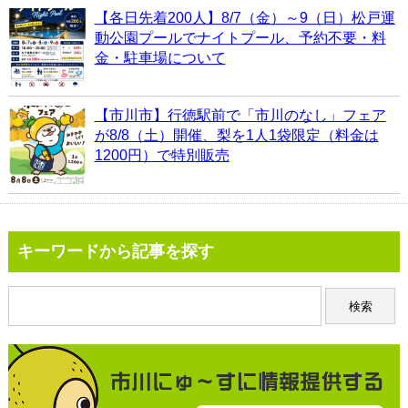
【各日先着200人】8/7（金）～9（日）松戸運
動公園プールでナイトプール、予約不要・料
金・駐車場について
【市川市】行徳駅前で「市川のなし」フェア
が8/8（土）開催、梨を1人1袋限定（料金は
1200円）で特別販売
キーワードから記事を探す