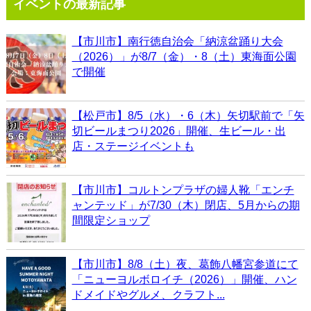
イベントの最新記事
【市川市】南行徳自治会「納涼盆踊り大会
（2026）」が8/7（金）・8（土）東海面公園
で開催
【松戸市】8/5（水）・6（木）矢切駅前で「矢
切ビールまつり2026」開催、生ビール・出
店・ステージイベントも
【市川市】コルトンプラザの婦人靴「エンチ
ャンテッド」が7/30（木）閉店、5月からの期
間限定ショップ
【市川市】8/8（土）夜、葛飾八幡宮参道にて
「ニューヨルボロイチ（2026）」開催、ハン
ドメイドやグルメ、クラフト...