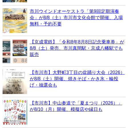
市川ウインドオーケストラ「第9回定期演奏
会」が8/8（土）市川市文化会館で開催、入場
無料・予約不要
【京成電鉄】「令和8年8月8日記念乗車券」が
8/8（土）発売、市川真間駅・京成八幡駅でも
販売
【市川市】大野町3丁目の盆踊り大会（2026）
が8/8（土）開催、焼きそば・かき氷・輪投
げ・抽選会も
【市川市】中山参道で「夏まつり（2026）」
が8/10（月）開催、模擬店や縁日も