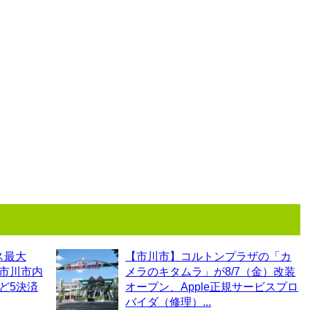
ス最大
【市川市】コルトンプラザの「カ
！市川市内
メラのキタムラ」が8/7（金）改装
など5決済
オープン、Apple正規サービスプロ
バイダ（修理）...