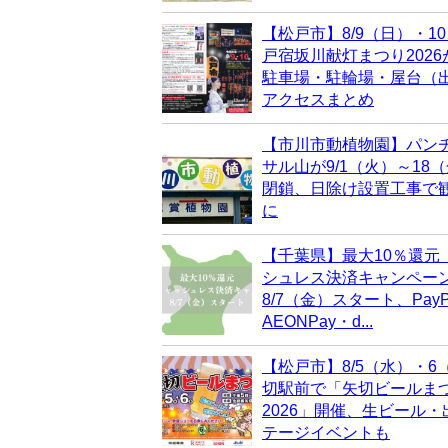
【松戸市】8/9（日）・1
戸宿坂川献灯まつり202
駐車場・駐輪場・屋台（
アクセスまとめ
【市川市動植物園】パン
サル山が9/1（火）～18
閉鎖、日除け設置工事で
に
【千葉県】最大10％還元
シュレス決済キャンペー
8/7（金）スタート、PayP
AEONPay・d...
【松戸市】8/5（水）・6
切駅前で「矢切ビールま
2026」開催、生ビール
テージイベントも