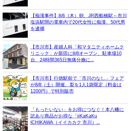
【痴漢事件】8/6（木）朝、JR西船橋駅～市川
塩浜駅間の電車内で20代女性に痴漢、50代男
を逮捕
【市川市】産婦人科「和マタニティホームク
リニック」が新田に8/8オープン、駐車場10
台、24時間365日無痛分娩に...
【市川市】行徳駅前で「市川のなし」フェア
が8/8（土）開催、梨を1人1袋限定（料金は
1200円）で特別販売
「もったいない」をお得につなぐ！本八幡に
訳あり商品がお得な「iiKaKaKu
ICHIKAWA（イイカカク 市川）...