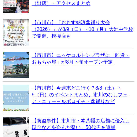
（出店）・アクセスまとめ
【市川市】「おおす納涼盆踊り大会
（2026）」が8/9（日）・10（月）大洲中学校
で開催、模擬店も
【市川市】ニッケコルトンプラザに「雑貨・
おもちゃ屋」が8月下旬オープン予定
【市川市】今週末どこ行く？8/8（土）・
9（日）のイベントまとめ、市川のなしフェ
ア・ニューヨルボロイチ・盆踊りなど
【窃盗事件】市川市・本八幡の店舗に侵入し
現金などを盗んだ疑い、50代男を逮捕