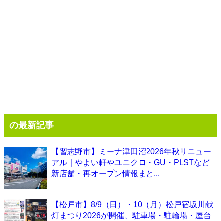
の最新記事
【習志野市】ミーナ津田沼2026年秋リニュー
アル｜やよい軒やユニクロ・GU・PLSTなど
新店舗・再オープン情報まと...
【松戸市】8/9（日）・10（月）松戸宿坂川献
灯まつり2026が開催、駐車場・駐輪場・屋台