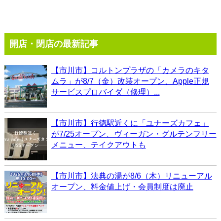
開店・閉店の最新記事
【市川市】コルトンプラザの「カメラのキタ
ムラ」が8/7（金）改装オープン、Apple正規
サービスプロバイダ（修理）...
【市川市】行徳駅近くに「ユナーズカフェ」
が7/25オープン、ヴィーガン・グルテンフリー
メニュー、テイクアウトも
【市川市】法典の湯が8/6（木）リニューアル
オープン、料金値上げ・会員制度は廃止