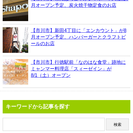
月オープン予定、炭火焼干物定食のお店
【市川市】新田4丁目に「エンカウント」が8
月オープン予定、ハンバーガーとクラフトビ
ールのお店
【市川市】行徳駅前「なのはな食堂」跡地に
ミャンマー料理店「スィーゼイン」が
8/1（土）オープン
キーワードから記事を探す