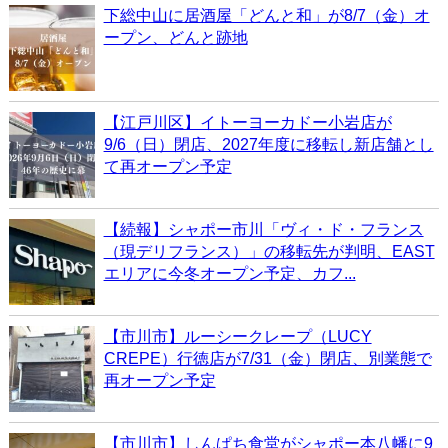
下総中山に居酒屋「どんと和」が8/7（金）オ
ープン、どんと跡地
【江戸川区】イトーヨーカドー小岩店が
9/6（日）閉店、2027年度に移転し新店舗とし
て再オープン予定
【続報】シャポー市川「ヴィ・ド・フランス
（現デリフランス）」の移転先が判明、EAST
エリアに今冬オープン予定、カフ...
【市川市】ルーシークレープ（LUCY
CREPE）行徳店が7/31（金）閉店、別業態で
再オープン予定
【市川市】しんぱち食堂がシャポー本八幡に9