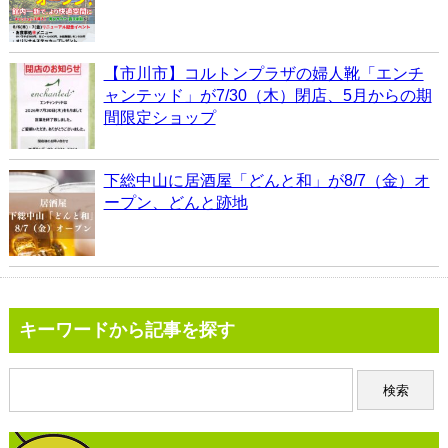
【市川市】コルトンプラザの婦人靴「エンチ
ャンテッド」が7/30（木）閉店、5月からの期
間限定ショップ
下総中山に居酒屋「どんと和」が8/7（金）オ
ープン、どんと跡地
キーワードから記事を探す