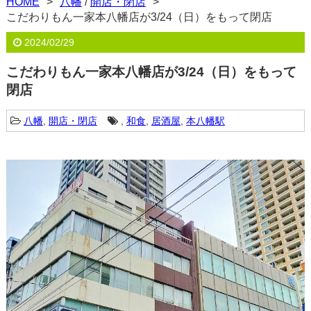
HOME
八幡
/
開店・閉店
こだわりもん一家本八幡店が3/24（日）をもって閉店
2024/02/29
こだわりもん一家本八幡店が3/24（日）をもって
閉店
八幡
,
開店・閉店
,
和食
,
居酒屋
,
本八幡駅