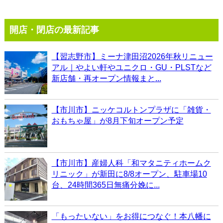
開店・閉店の最新記事
【習志野市】ミーナ津田沼2026年秋リニュー
アル｜やよい軒やユニクロ・GU・PLSTなど
新店舗・再オープン情報まと...
【市川市】ニッケコルトンプラザに「雑貨・
おもちゃ屋」が8月下旬オープン予定
【市川市】産婦人科「和マタニティホームク
リニック」が新田に8/8オープン、駐車場10
台、24時間365日無痛分娩に...
「もったいない」をお得につなぐ！本八幡に