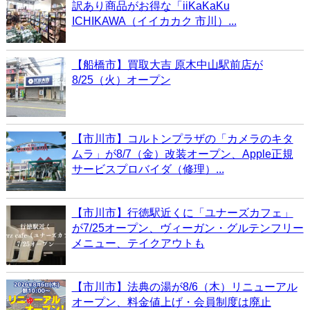
訳あり商品がお得な「iiKaKaKu
ICHIKAWA（イイカカク 市川）...
【船橋市】買取大吉 原木中山駅前店が
8/25（火）オープン
【市川市】コルトンプラザの「カメラのキタ
ムラ」が8/7（金）改装オープン、Apple正規
サービスプロバイダ（修理）...
【市川市】行徳駅近くに「ユナーズカフェ」
が7/25オープン、ヴィーガン・グルテンフリー
メニュー、テイクアウトも
【市川市】法典の湯が8/6（木）リニューアル
オープン、料金値上げ・会員制度は廃止