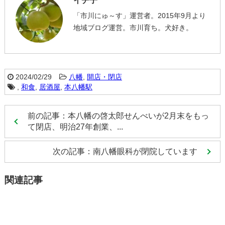
イチ子
「市川にゅ～す」運営者。2015年9月より
地域ブログ運営。市川育ち。犬好き。
2024/02/29
八幡
,
開店・閉店
,
和食
,
居酒屋
,
本八幡駅
前の記事：本八幡の啓太郎せんべいが2月末をもっ
て閉店、明治27年創業、...
次の記事：南八幡眼科が閉院しています
関連記事