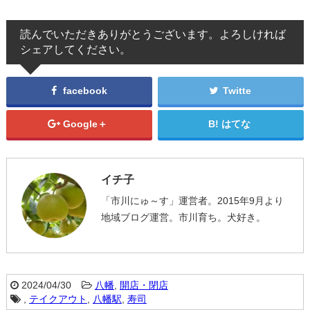
読んでいただきありがとうございます。よろしければ
シェアしてください。
facebook
Twitte
Google＋
はてな
イチ子
「市川にゅ～す」運営者。2015年9月より
地域ブログ運営。市川育ち。犬好き。
2024/04/30
八幡
,
開店・閉店
,
テイクアウト
,
八幡駅
,
寿司