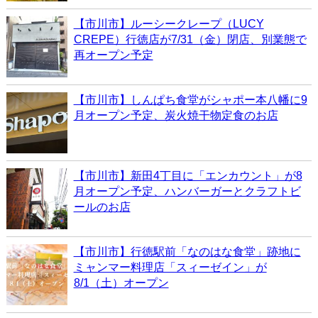
【市川市】ルーシークレープ（LUCY
CREPE）行徳店が7/31（金）閉店、別業態で
再オープン予定
【市川市】しんぱち食堂がシャポー本八幡に9
月オープン予定、炭火焼干物定食のお店
【市川市】新田4丁目に「エンカウント」が8
月オープン予定、ハンバーガーとクラフトビ
ールのお店
【市川市】行徳駅前「なのはな食堂」跡地に
ミャンマー料理店「スィーゼイン」が
8/1（土）オープン