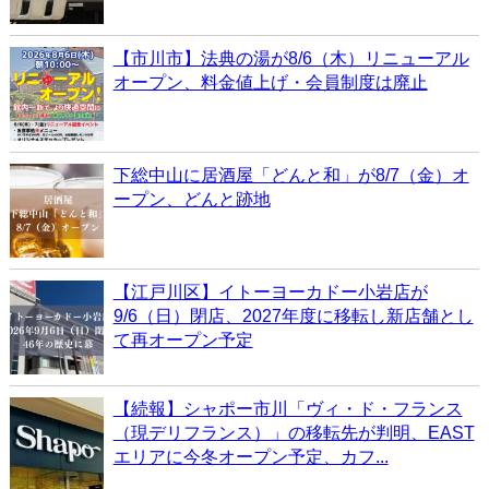
【市川市】法典の湯が8/6（木）リニューアル
オープン、料金値上げ・会員制度は廃止
下総中山に居酒屋「どんと和」が8/7（金）オ
ープン、どんと跡地
【江戸川区】イトーヨーカドー小岩店が
9/6（日）閉店、2027年度に移転し新店舗とし
て再オープン予定
【続報】シャポー市川「ヴィ・ド・フランス
（現デリフランス）」の移転先が判明、EAST
エリアに今冬オープン予定、カフ...