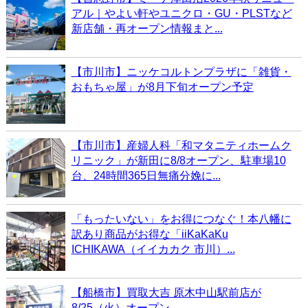
アル｜やよい軒やユニクロ・GU・PLSTなど
新店舗・再オープン情報まと...
【市川市】ニッケコルトンプラザに「雑貨・
おもちゃ屋」が8月下旬オープン予定
【市川市】産婦人科「和マタニティホームク
リニック」が新田に8/8オープン、駐車場10
台、24時間365日無痛分娩に...
「もったいない」をお得につなぐ！本八幡に
訳あり商品がお得な「iiKaKaKu
ICHIKAWA（イイカカク 市川）...
【船橋市】買取大吉 原木中山駅前店が
8/25（火）オープン