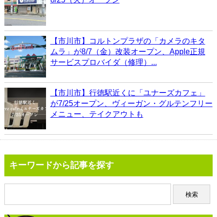
【市川市】コルトンプラザの「カメラのキタ
ムラ」が8/7（金）改装オープン、Apple正規
サービスプロバイダ（修理）...
【市川市】行徳駅近くに「ユナーズカフェ」
が7/25オープン、ヴィーガン・グルテンフリー
メニュー、テイクアウトも
キーワードから記事を探す