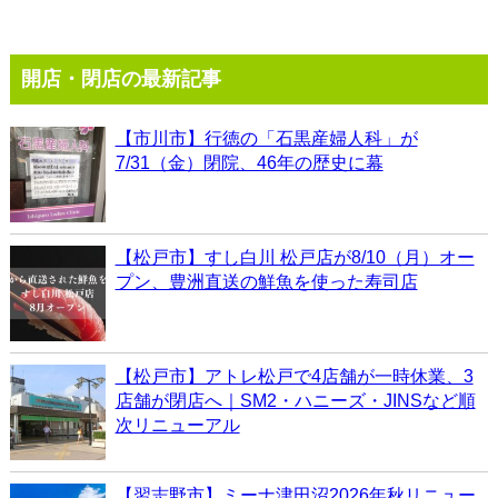
開店・閉店の最新記事
【市川市】行徳の「石黒産婦人科」が
7/31（金）閉院、46年の歴史に幕
【松戸市】すし白川 松戸店が8/10（月）オー
プン、豊洲直送の鮮魚を使った寿司店
【松戸市】アトレ松戸で4店舗が一時休業、3
店舗が閉店へ｜SM2・ハニーズ・JINSなど順
次リニューアル
【習志野市】ミーナ津田沼2026年秋リニュー