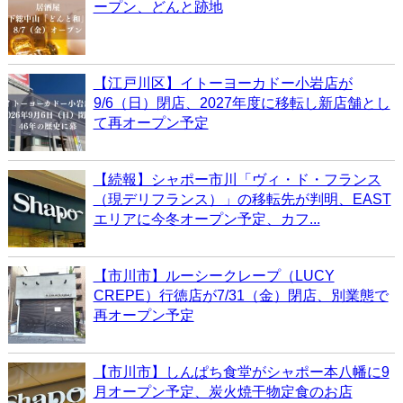
ープン、どんと跡地
【江戸川区】イトーヨーカドー小岩店が
9/6（日）閉店、2027年度に移転し新店舗とし
て再オープン予定
【続報】シャポー市川「ヴィ・ド・フランス
（現デリフランス）」の移転先が判明、EAST
エリアに今冬オープン予定、カフ...
【市川市】ルーシークレープ（LUCY
CREPE）行徳店が7/31（金）閉店、別業態で
再オープン予定
【市川市】しんぱち食堂がシャポー本八幡に9
月オープン予定、炭火焼干物定食のお店