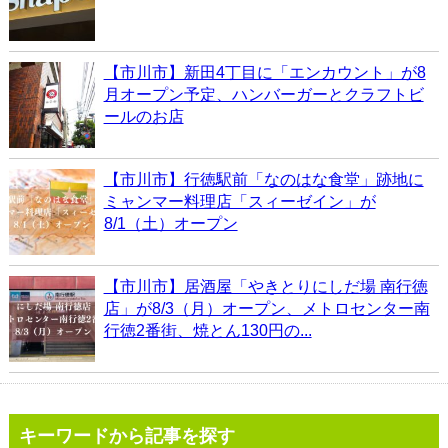
【市川市】新田4丁目に「エンカウント」が8
月オープン予定、ハンバーガーとクラフトビ
ールのお店
【市川市】行徳駅前「なのはな食堂」跡地に
ミャンマー料理店「スィーゼイン」が
8/1（土）オープン
【市川市】居酒屋「やきとりにしだ場 南行徳
店」が8/3（月）オープン、メトロセンター南
行徳2番街、焼とん130円の...
キーワードから記事を探す