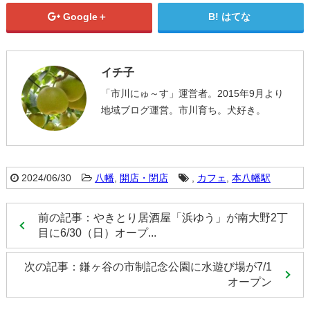
Google＋
はてな
イチ子
「市川にゅ～す」運営者。2015年9月より
地域ブログ運営。市川育ち。犬好き。
2024/06/30
八幡
,
開店・閉店
,
カフェ
,
本八幡駅
前の記事：やきとり居酒屋「浜ゆう」が南大野2丁
目に6/30（日）オープ...
次の記事：鎌ヶ谷の市制記念公園に水遊び場が7/1
オープン