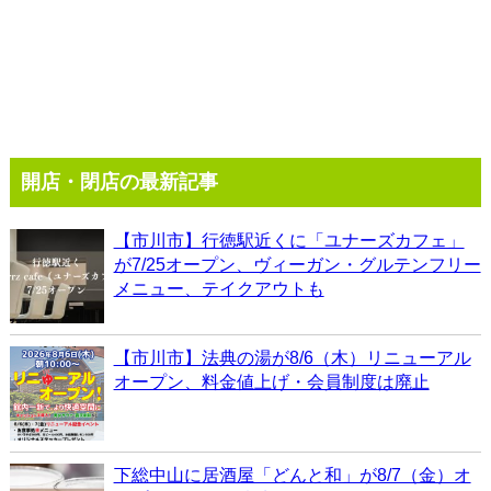
開店・閉店の最新記事
【市川市】行徳駅近くに「ユナーズカフェ」
が7/25オープン、ヴィーガン・グルテンフリー
メニュー、テイクアウトも
【市川市】法典の湯が8/6（木）リニューアル
オープン、料金値上げ・会員制度は廃止
下総中山に居酒屋「どんと和」が8/7（金）オ