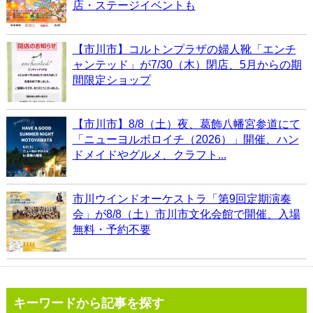
店・ステージイベントも
【市川市】コルトンプラザの婦人靴「エンチ
ャンテッド」が7/30（木）閉店、5月からの期
間限定ショップ
【市川市】8/8（土）夜、葛飾八幡宮参道にて
「ニューヨルボロイチ（2026）」開催、ハン
ドメイドやグルメ、クラフト...
市川ウインドオーケストラ「第9回定期演奏
会」が8/8（土）市川市文化会館で開催、入場
無料・予約不要
キーワードから記事を探す