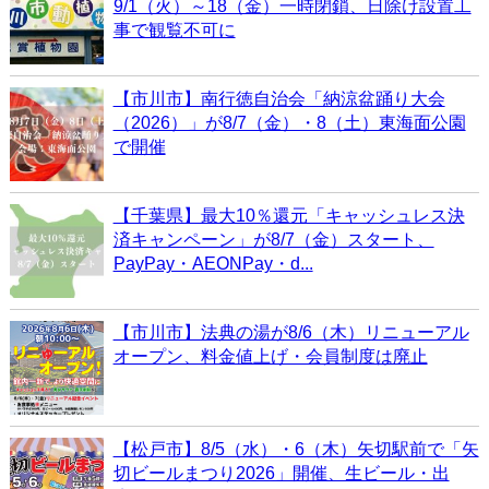
9/1（火）～18（金）一時閉鎖、日除け設置工
事で観覧不可に
【市川市】南行徳自治会「納涼盆踊り大会
（2026）」が8/7（金）・8（土）東海面公園
で開催
【千葉県】最大10％還元「キャッシュレス決
済キャンペーン」が8/7（金）スタート、
PayPay・AEONPay・d...
【市川市】法典の湯が8/6（木）リニューアル
オープン、料金値上げ・会員制度は廃止
【松戸市】8/5（水）・6（木）矢切駅前で「矢
切ビールまつり2026」開催、生ビール・出