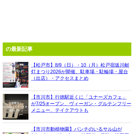
の最新記事
【松戸市】8/9（日）・10（月）松戸宿坂川献
灯まつり2026が開催、駐車場・駐輪場・屋台
（出店）・アクセスまとめ
【市川市】行徳駅近くに「ユナーズカフェ」
が7/25オープン、ヴィーガン・グルテンフリー
メニュー、テイクアウトも
【市川市動植物園】パンチのいるサル山が