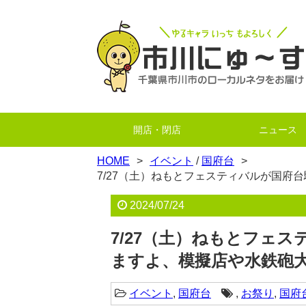
開店・閉店
ニュース
HOME
イベント
/
国府台
7/27（土）ねもとフェスティバルが国府
2024/07/24
7/27（土）ねもとフェ
ますよ、模擬店や水鉄砲大
イベント
,
国府台
,
お祭り
,
国府