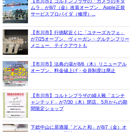
【市川市】コルトンプラザの「カメラのキタ
ムラ」が8/7（金）改装オープン、Apple正規
サービスプロバイダ（修理）...
【市川市】行徳駅近くに「ユナーズカフェ」
が7/25オープン、ヴィーガン・グルテンフリー
メニュー、テイクアウトも
【市川市】法典の湯が8/6（木）リニューアル
オープン、料金値上げ・会員制度は廃止
【市川市】コルトンプラザの婦人靴「エンチ
ャンテッド」が7/30（木）閉店、5月からの期
間限定ショップ
下総中山に居酒屋「どんと和」が8/7（金）オ