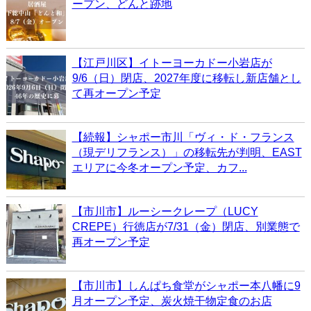
ープン、どんと跡地
【江戸川区】イトーヨーカドー小岩店が
9/6（日）閉店、2027年度に移転し新店舗とし
て再オープン予定
【続報】シャポー市川「ヴィ・ド・フランス
（現デリフランス）」の移転先が判明、EAST
エリアに今冬オープン予定、カフ...
【市川市】ルーシークレープ（LUCY
CREPE）行徳店が7/31（金）閉店、別業態で
再オープン予定
【市川市】しんぱち食堂がシャポー本八幡に9
月オープン予定、炭火焼干物定食のお店