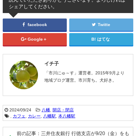
シェアしてください。
facebook
Twitte
Google＋
はてな
イチ子
「市川にゅ～す」運営者。2015年9月より
地域ブログ運営。市川育ち。犬好き。
2024/09/24
八幡
,
開店・閉店
,
カフェ
,
カレー
,
八幡駅
,
本八幡駅
前の記事：三井住友銀行 行徳支店が9/20（金）をも