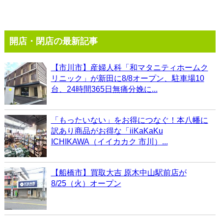
開店・閉店の最新記事
【市川市】産婦人科「和マタニティホームク
リニック」が新田に8/8オープン、駐車場10
台、24時間365日無痛分娩に...
「もったいない」をお得につなぐ！本八幡に
訳あり商品がお得な「iiKaKaKu
ICHIKAWA（イイカカク 市川）...
【船橋市】買取大吉 原木中山駅前店が
8/25（火）オープン