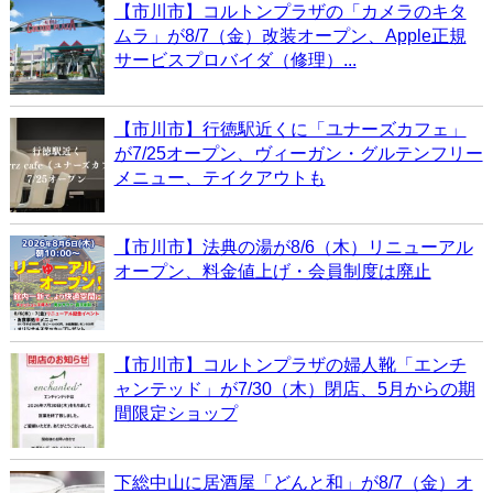
【市川市】コルトンプラザの「カメラのキタ
ムラ」が8/7（金）改装オープン、Apple正規
サービスプロバイダ（修理）...
【市川市】行徳駅近くに「ユナーズカフェ」
が7/25オープン、ヴィーガン・グルテンフリー
メニュー、テイクアウトも
【市川市】法典の湯が8/6（木）リニューアル
オープン、料金値上げ・会員制度は廃止
【市川市】コルトンプラザの婦人靴「エンチ
ャンテッド」が7/30（木）閉店、5月からの期
間限定ショップ
下総中山に居酒屋「どんと和」が8/7（金）オ