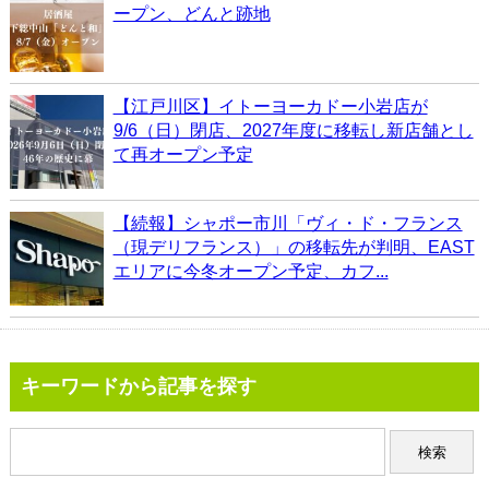
ープン、どんと跡地
【江戸川区】イトーヨーカドー小岩店が
9/6（日）閉店、2027年度に移転し新店舗とし
て再オープン予定
【続報】シャポー市川「ヴィ・ド・フランス
（現デリフランス）」の移転先が判明、EAST
エリアに今冬オープン予定、カフ...
キーワードから記事を探す