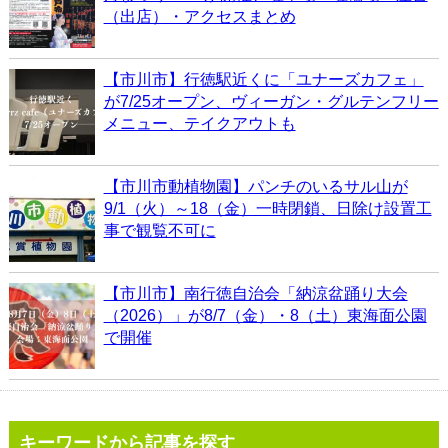
（出店）・アクセスまとめ
【市川市】行徳駅近くに「ユナーズカフェ」
が7/25オープン、ヴィーガン・グルテンフリー
メニュー、テイクアウトも
【市川市動植物園】パンチのいるサル山が
9/1（火）～18（金）一時閉鎖、日除け設置工
事で観覧不可に
【市川市】南行徳自治会「納涼盆踊り大会
（2026）」が8/7（金）・8（土）東海面公園
で開催
キーワードから記事を探す