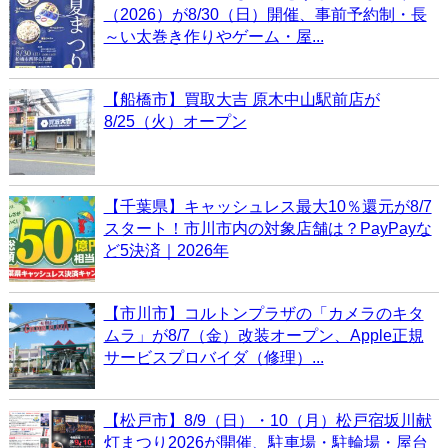
（2026）が8/30（日）開催、事前予約制・長
～い太巻き作りやゲーム・屋...
【船橋市】買取大吉 原木中山駅前店が
8/25（火）オープン
【千葉県】キャッシュレス最大10％還元が8/7
スタート！市川市内の対象店舗は？PayPayな
ど5決済｜2026年
【市川市】コルトンプラザの「カメラのキタ
ムラ」が8/7（金）改装オープン、Apple正規
サービスプロバイダ（修理）...
【松戸市】8/9（日）・10（月）松戸宿坂川献
灯まつり2026が開催、駐車場・駐輪場・屋台