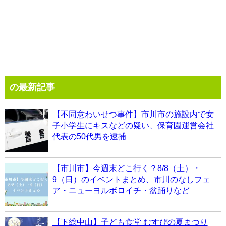
の最新記事
【不同意わいせつ事件】市川市の施設内で女
子小学生にキスなどの疑い、保育園運営会社
代表の50代男を逮捕
【市川市】今週末どこ行く？8/8（土）・
9（日）のイベントまとめ、市川のなしフェ
ア・ニューヨルボロイチ・盆踊りなど
【下総中山】子ども食堂 むすびの夏まつり