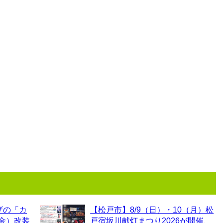
ザの「カ
【松戸市】8/9（日）・10（月）松
（金）改装
戸宿坂川献灯まつり2026が開催、