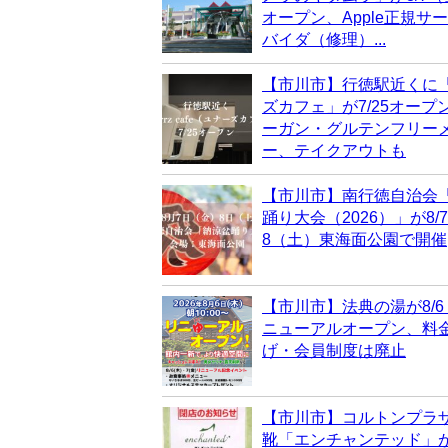
オープン、Apple正規サ
バイダ（修理）...
【市川市】行徳駅近くに
ズカフェ」が7/25オープ
ーガン・グルテンフリー
ー、テイクアウトも
【市川市】南行徳自治会
踊り大会（2026）」が8/
8（土）東海面公園で開催
【市川市】法典の湯が8/
ニューアルオープン、料
げ・会員制度は廃止
【市川市】コルトンプラ
靴「エンチャンテッド」