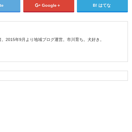
te
Google＋
はてな
。2015年9月より地域ブログ運営。市川育ち。犬好き。