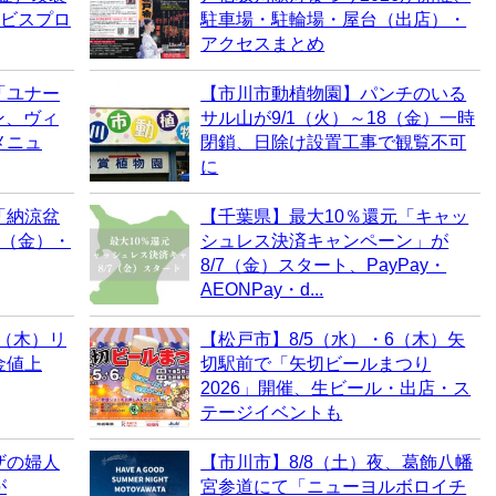
ービスプロ
駐車場・駐輪場・屋台（出店）・
アクセスまとめ
「ユナー
【市川市動植物園】パンチのいる
ン、ヴィ
サル山が9/1（火）～18（金）一時
メニュ
閉鎖、日除け設置工事で観覧不可
に
「納涼盆
【千葉県】最大10％還元「キャッ
7（金）・
シュレス決済キャンペーン」が
8/7（金）スタート、PayPay・
AEONPay・d...
6（木）リ
【松戸市】8/5（水）・6（木）矢
金値上
切駅前で「矢切ビールまつり
2026」開催、生ビール・出店・ス
テージイベントも
ザの婦人
【市川市】8/8（土）夜、葛飾八幡
が
宮参道にて「ニューヨルボロイチ