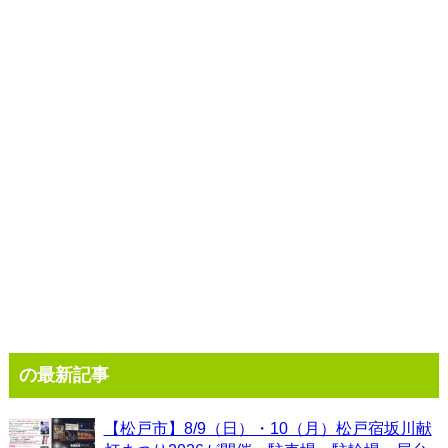
の最新記事
【松戸市】8/9（日）・10（月）松戸宿坂川献