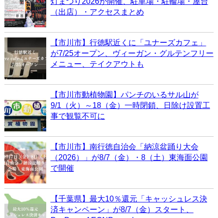
灯まつり2026が開催、駐車場・駐輪場・屋台
（出店）・アクセスまとめ
【市川市】行徳駅近くに「ユナーズカフェ」
が7/25オープン、ヴィーガン・グルテンフリー
メニュー、テイクアウトも
【市川市動植物園】パンチのいるサル山が
9/1（火）～18（金）一時閉鎖、日除け設置工
事で観覧不可に
【市川市】南行徳自治会「納涼盆踊り大会
（2026）」が8/7（金）・8（土）東海面公園
で開催
【千葉県】最大10％還元「キャッシュレス決
済キャンペーン」が8/7（金）スタート、