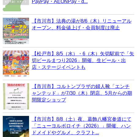
PayPay・AEONPay・d...
【市川市】法典の湯が8/6（木）リニューアル
オープン、料金値上げ・会員制度は廃止
【松戸市】8/5（水）・6（木）矢切駅前で「矢
切ビールまつり2026」開催、生ビール・出
店・ステージイベントも
【市川市】コルトンプラザの婦人靴「エンチ
ャンテッド」が7/30（木）閉店、5月からの期
間限定ショップ
【市川市】8/8（土）夜、葛飾八幡宮参道にて
「ニューヨルボロイチ（2026）」開催、ハン
ドメイドやグルメ、クラフト...