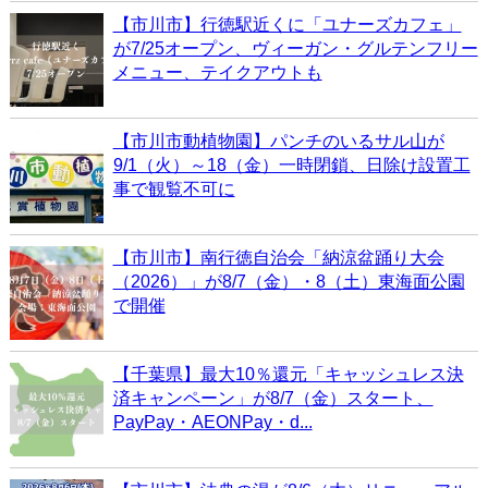
【市川市】行徳駅近くに「ユナーズカフェ」
が7/25オープン、ヴィーガン・グルテンフリー
メニュー、テイクアウトも
【市川市動植物園】パンチのいるサル山が
9/1（火）～18（金）一時閉鎖、日除け設置工
事で観覧不可に
【市川市】南行徳自治会「納涼盆踊り大会
（2026）」が8/7（金）・8（土）東海面公園
で開催
【千葉県】最大10％還元「キャッシュレス決
済キャンペーン」が8/7（金）スタート、
PayPay・AEONPay・d...