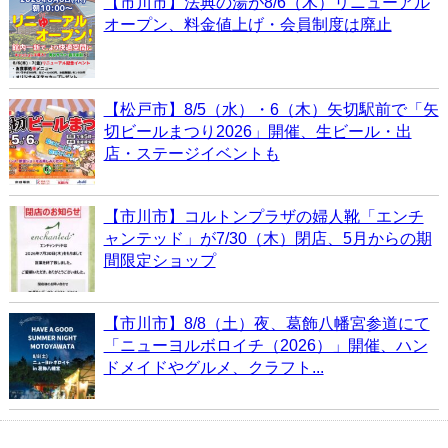
【市川市】法典の湯が8/6（木）リニューアル
オープン、料金値上げ・会員制度は廃止
【松戸市】8/5（水）・6（木）矢切駅前で「矢
切ビールまつり2026」開催、生ビール・出
店・ステージイベントも
【市川市】コルトンプラザの婦人靴「エンチ
ャンテッド」が7/30（木）閉店、5月からの期
間限定ショップ
【市川市】8/8（土）夜、葛飾八幡宮参道にて
「ニューヨルボロイチ（2026）」開催、ハン
ドメイドやグルメ、クラフト...