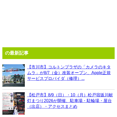
の最新記事
【市川市】コルトンプラザの「カメラのキタ
ムラ」が8/7（金）改装オープン、Apple正規
サービスプロバイダ（修理）...
【松戸市】8/9（日）・10（月）松戸宿坂川献
灯まつり2026が開催、駐車場・駐輪場・屋台
（出店）・アクセスまとめ