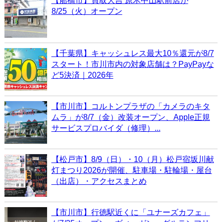
【船橋市】買取大吉 原木中山駅前店が
8/25（火）オープン
【千葉県】キャッシュレス最大10％還元が8/7
スタート！市川市内の対象店舗は？PayPayな
ど5決済｜2026年
【市川市】コルトンプラザの「カメラのキタ
ムラ」が8/7（金）改装オープン、Apple正規
サービスプロバイダ（修理）...
【松戸市】8/9（日）・10（月）松戸宿坂川献
灯まつり2026が開催、駐車場・駐輪場・屋台
（出店）・アクセスまとめ
【市川市】行徳駅近くに「ユナーズカフェ」