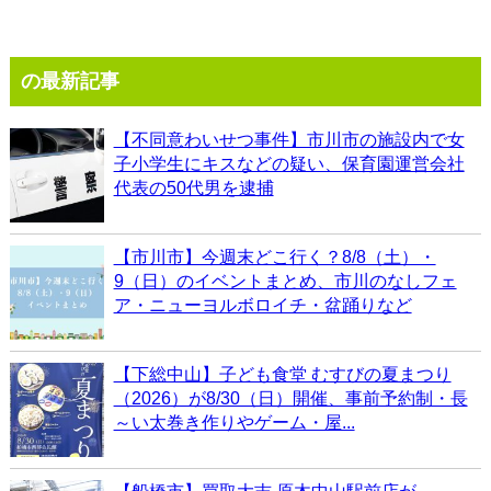
の最新記事
【不同意わいせつ事件】市川市の施設内で女
子小学生にキスなどの疑い、保育園運営会社
代表の50代男を逮捕
【市川市】今週末どこ行く？8/8（土）・
9（日）のイベントまとめ、市川のなしフェ
ア・ニューヨルボロイチ・盆踊りなど
【下総中山】子ども食堂 むすびの夏まつり
（2026）が8/30（日）開催、事前予約制・長
～い太巻き作りやゲーム・屋...