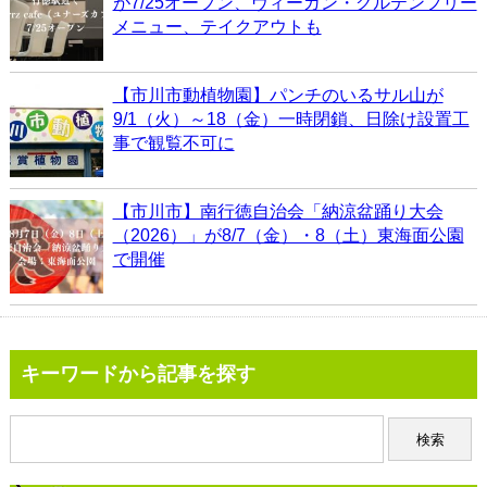
が7/25オープン、ヴィーガン・グルテンフリー
メニュー、テイクアウトも
【市川市動植物園】パンチのいるサル山が
9/1（火）～18（金）一時閉鎖、日除け設置工
事で観覧不可に
【市川市】南行徳自治会「納涼盆踊り大会
（2026）」が8/7（金）・8（土）東海面公園
で開催
キーワードから記事を探す