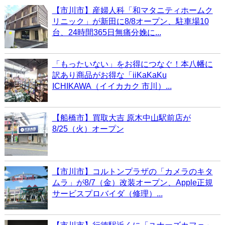
【市川市】産婦人科「和マタニティホームク
リニック」が新田に8/8オープン、駐車場10
台、24時間365日無痛分娩に...
「もったいない」をお得につなぐ！本八幡に
訳あり商品がお得な「iiKaKaKu
ICHIKAWA（イイカカク 市川）...
【船橋市】買取大吉 原木中山駅前店が
8/25（火）オープン
【市川市】コルトンプラザの「カメラのキタ
ムラ」が8/7（金）改装オープン、Apple正規
サービスプロバイダ（修理）...