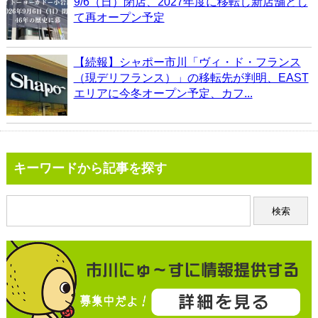
9/6（日）閉店、2027年度に移転し新店舗とし
て再オープン予定
【続報】シャポー市川「ヴィ・ド・フランス
（現デリフランス）」の移転先が判明、EAST
エリアに今冬オープン予定、カフ...
キーワードから記事を探す