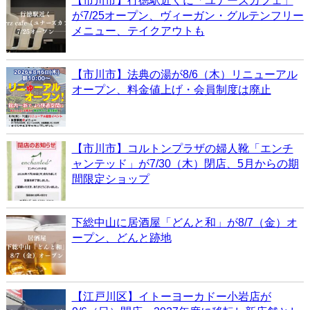
【市川市】行徳駅近くに「ユナーズカフェ」
が7/25オープン、ヴィーガン・グルテンフリー
メニュー、テイクアウトも
【市川市】法典の湯が8/6（木）リニューアル
オープン、料金値上げ・会員制度は廃止
【市川市】コルトンプラザの婦人靴「エンチ
ャンテッド」が7/30（木）閉店、5月からの期
間限定ショップ
下総中山に居酒屋「どんと和」が8/7（金）オ
ープン、どんと跡地
【江戸川区】イトーヨーカドー小岩店が