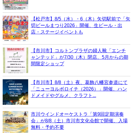
【松戸市】8/5（水）・6（木）矢切駅前で「矢
切ビールまつり2026」開催、生ビール・出
店・ステージイベントも
【市川市】コルトンプラザの婦人靴「エンチ
ャンテッド」が7/30（木）閉店、5月からの期
間限定ショップ
【市川市】8/8（土）夜、葛飾八幡宮参道にて
「ニューヨルボロイチ（2026）」開催、ハン
ドメイドやグルメ、クラフト...
市川ウインドオーケストラ「第9回定期演奏
会」が8/8（土）市川市文化会館で開催、入場
無料・予約不要