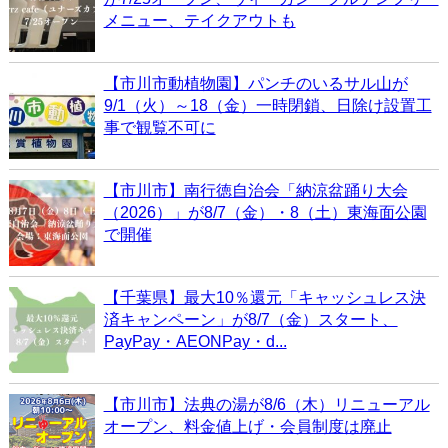
メニュー、テイクアウトも
【市川市動植物園】パンチのいるサル山が
9/1（火）～18（金）一時閉鎖、日除け設置工
事で観覧不可に
【市川市】南行徳自治会「納涼盆踊り大会
（2026）」が8/7（金）・8（土）東海面公園
で開催
【千葉県】最大10％還元「キャッシュレス決
済キャンペーン」が8/7（金）スタート、
PayPay・AEONPay・d...
【市川市】法典の湯が8/6（木）リニューアル
オープン、料金値上げ・会員制度は廃止