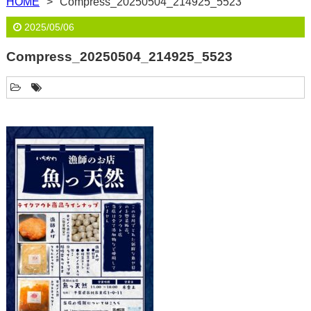
HOME
Compress_20250504_214925_5523
2025/05/06
Compress_20250504_214925_5523