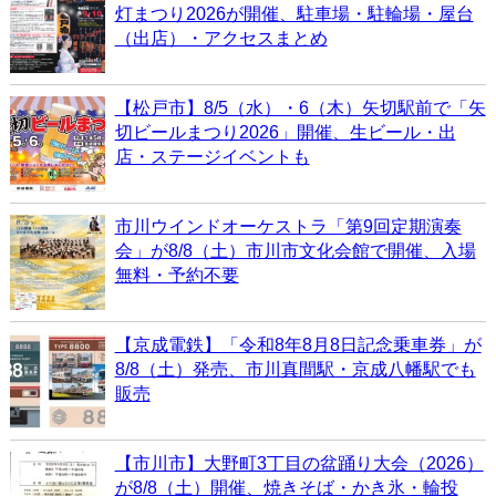
灯まつり2026が開催、駐車場・駐輪場・屋台
（出店）・アクセスまとめ
【松戸市】8/5（水）・6（木）矢切駅前で「矢
切ビールまつり2026」開催、生ビール・出
店・ステージイベントも
市川ウインドオーケストラ「第9回定期演奏
会」が8/8（土）市川市文化会館で開催、入場
無料・予約不要
【京成電鉄】「令和8年8月8日記念乗車券」が
8/8（土）発売、市川真間駅・京成八幡駅でも
販売
【市川市】大野町3丁目の盆踊り大会（2026）
が8/8（土）開催、焼きそば・かき氷・輪投