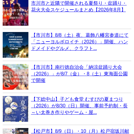
市川市と近隣で開催される夏祭り・盆踊り・
花火大会スケジュールまとめ【2026年8月】
【市川市】8/8（土）夜、葛飾八幡宮参道にて
「ニューヨルボロイチ（2026）」開催、ハン
ドメイドやグルメ、クラフト...
【市川市】南行徳自治会「納涼盆踊り大会
（2026）」が8/7（金）・8（土）東海面公園
で開催
【下総中山】子ども食堂 むすびの夏まつり
（2026）が8/30（日）開催、事前予約制・長
～い太巻き作りやゲーム・屋...
【松戸市】8/9（日）・10（月）松戸宿坂川献