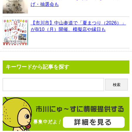
げ・抽選会も
【市川市】中山参道で「夏まつり（2026）」
が8/10（月）開催、模擬店や縁日も
キーワードから記事を探す