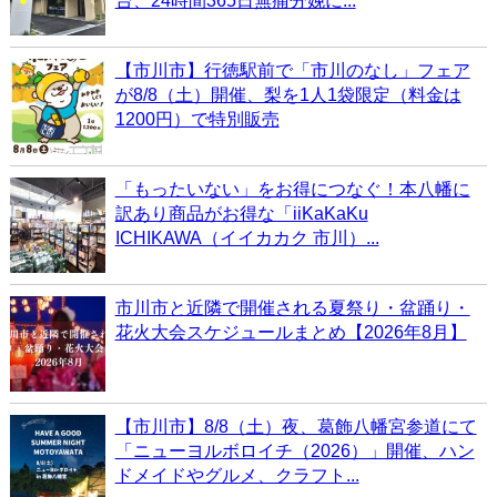
台、24時間365日無痛分娩に...
【市川市】行徳駅前で「市川のなし」フェア
が8/8（土）開催、梨を1人1袋限定（料金は
1200円）で特別販売
「もったいない」をお得につなぐ！本八幡に
訳あり商品がお得な「iiKaKaKu
ICHIKAWA（イイカカク 市川）...
市川市と近隣で開催される夏祭り・盆踊り・
花火大会スケジュールまとめ【2026年8月】
【市川市】8/8（土）夜、葛飾八幡宮参道にて
「ニューヨルボロイチ（2026）」開催、ハン
ドメイドやグルメ、クラフト...