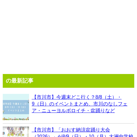
の最新記事
【市川市】今週末どこ行く？8/8（土）・
9（日）のイベントまとめ、市川のなしフェ
ア・ニューヨルボロイチ・盆踊りなど
【市川市】「おおす納涼盆踊り大会
（2026）」が8/9（日）・10（月）大洲中学校