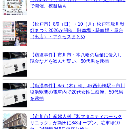
で開催、模擬店も
【松戸市】8/9（日）・10（月）松戸宿坂川献
灯まつり2026が開催、駐車場・駐輪場・屋台
（出店）・アクセスまとめ
【窃盗事件】市川市・本八幡の店舗に侵入し
現金などを盗んだ疑い、50代男を逮捕
【痴漢事件】8/6（木）朝、JR西船橋駅～市川
塩浜駅間の電車内で20代女性に痴漢、50代男
を逮捕
【市川市】産婦人科「和マタニティホームク
リニック」が新田に8/8オープン、駐車場10