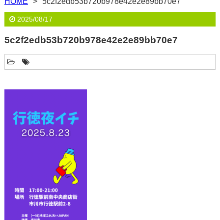
HOME
5c2f2edb53b720b978e42e2e89bb70e7
2025/08/17
5c2f2edb53b720b978e42e2e89bb70e7