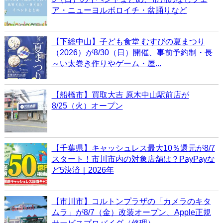
ア・ニューヨルボロイチ・盆踊りなど
【下総中山】子ども食堂 むすびの夏まつり
（2026）が8/30（日）開催、事前予約制・長
～い太巻き作りやゲーム・屋...
【船橋市】買取大吉 原木中山駅前店が
8/25（火）オープン
【千葉県】キャッシュレス最大10％還元が8/7
スタート！市川市内の対象店舗は？PayPayな
ど5決済｜2026年
【市川市】コルトンプラザの「カメラのキタ
ムラ」が8/7（金）改装オープン、Apple正規