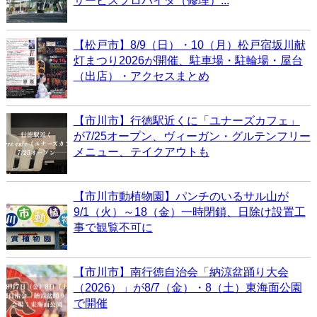
サービスプロバイダ（修理）...
【松戸市】8/9（日）・10（月）松戸宿坂川献
灯まつり2026が開催、駐車場・駐輪場・屋台
（出店）・アクセスまとめ
【市川市】行徳駅近くに「ユナーズカフェ」
が7/25オープン、ヴィーガン・グルテンフリー
メニュー、テイクアウトも
【市川市動植物園】パンチのいるサル山が
9/1（火）～18（金）一時閉鎖、日除け設置工
事で観覧不可に
【市川市】南行徳自治会「納涼盆踊り大会
（2026）」が8/7（金）・8（土）東海面公園
で開催