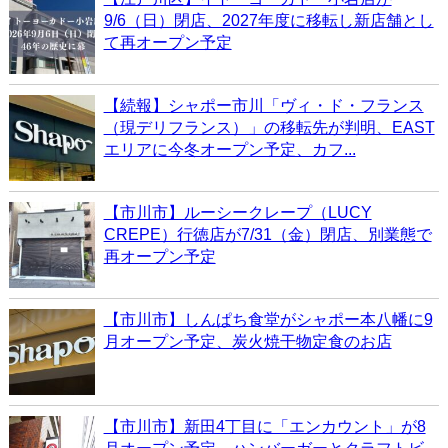
9/6（日）閉店、2027年度に移転し新店舗とし
て再オープン予定
【続報】シャポー市川「ヴィ・ド・フランス
（現デリフランス）」の移転先が判明、EAST
エリアに今冬オープン予定、カフ...
【市川市】ルーシークレープ（LUCY
CREPE）行徳店が7/31（金）閉店、別業態で
再オープン予定
【市川市】しんぱち食堂がシャポー本八幡に9
月オープン予定、炭火焼干物定食のお店
【市川市】新田4丁目に「エンカウント」が8