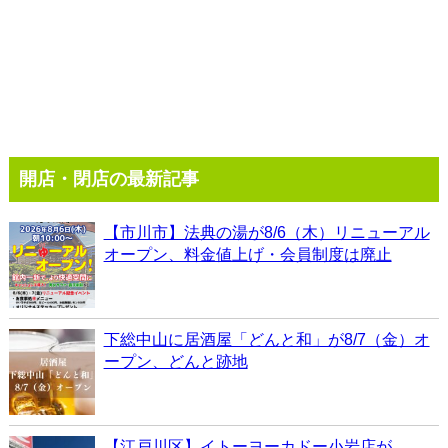
開店・閉店の最新記事
【市川市】法典の湯が8/6（木）リニューアル
オープン、料金値上げ・会員制度は廃止
下総中山に居酒屋「どんと和」が8/7（金）オ
ープン、どんと跡地
【江戸川区】イトーヨーカドー小岩店が