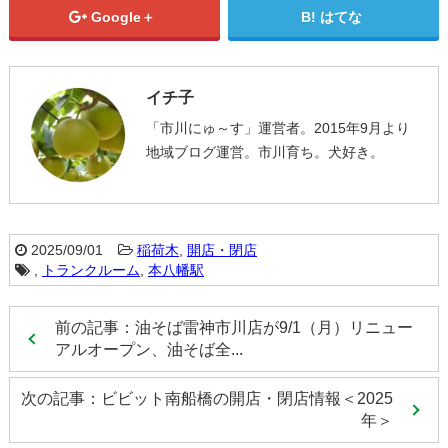
Google＋
はてな
イチ子
「市川にゅ～す」運営者。2015年9月より
地域ブログ運営。市川育ち。犬好き。
2025/09/01
稲荷木
,
開店・閉店
,
トランクルーム
,
本八幡駅
前の記事：油そば雷神市川店が9/1（月）リニュー
アルオープン、油そば全...
次の記事：ビビット南船橋の開店・閉店情報＜2025
年＞