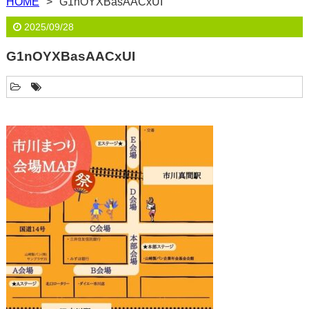
HOME
G1nOYXBasAACxUI
2025/09/28
G1nOYXBasAACxUI