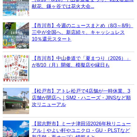
献花、鎌ヶ谷では花火大会...
【市川市】今週のニュースまとめ（8/3～8/9）
三中が全国へ、新店続々、キャッシュレス
10％還元スタート
【市川市】中山参道で「夏まつり（2026）」
が8/10（月）開催、模擬店や縁日も
【松戸市】アトレ松戸で4店舗が一時休業、3
店舗が閉店へ｜SM2・ハニーズ・JINSなど順
次リニューアル
【習志野市】ミーナ津田沼2026年秋リニュー
アル｜やよい軒やユニクロ・GU・PLSTなど