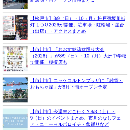
新店舗・再オープン情報まと...
【松戸市】8/9（日）・10（月）松戸宿坂川献
灯まつり2026が開催、駐車場・駐輪場・屋台
（出店）・アクセスまとめ
【市川市】「おおす納涼盆踊り大会
（2026）」が8/9（日）・10（月）大洲中学校
で開催、模擬店も
【市川市】ニッケコルトンプラザに「雑貨・
おもちゃ屋」が8月下旬オープン予定
【市川市】今週末どこ行く？8/8（土）・
9（日）のイベントまとめ、市川のなしフェ
ア・ニューヨルボロイチ・盆踊りなど