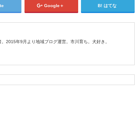
te
Google＋
はてな
。2015年9月より地域ブログ運営。市川育ち。犬好き。