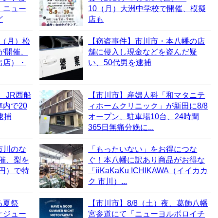
・ニュー
10（月）大洲中学校で開催、模擬
ど
店も
0（月）松
【窃盗事件】市川市・本八幡の店
6が開催、
舗に侵入し現金などを盗んだ疑
出店）・
い、50代男を逮捕
、JR西船
【市川市】産婦人科「和マタニテ
内で20
ィホームクリニック」が新田に8/8
逮捕
オープン、駐車場10台、24時間
365日無痛分娩に...
市川のな
「もったいない」をお得につな
開催、梨を
ぐ！本八幡に訳あり商品がお得な
0円）で特
「iiKaKaKu ICHIKAWA（イイカカ
ク 市川）...
る夏祭
【市川市】8/8（土）夜、葛飾八幡
ケジュー
宮参道にて「ニューヨルボロイチ