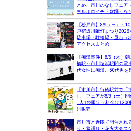
とめ、市川のなしフェア
ヨルボロイチ・盆踊りな
【松戸市】8/9（日）・1
戸宿坂川献灯まつり202
駐車場・駐輪場・屋台（
アクセスまとめ
【痴漢事件】8/6（木）朝
橋駅～市川塩浜駅間の電車
代女性に痴漢、50代男を
【市川市】行徳駅前で「
し」フェアが8/8（土）
1人1袋限定（料金は120
別販売
市川市と近隣で開催され
り・盆踊り・花火大会ス