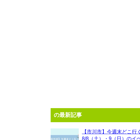
の最新記事
【市川市】今週末どこ行
8/8（土）・9（日）のイ