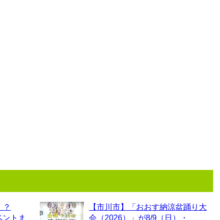
く？
【市川市】「おおす納涼盆踊り大
ベントま
会（2026）」が8/9（日）・