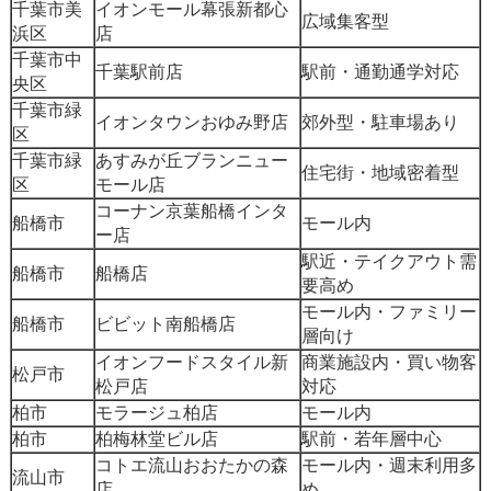
千葉市美
イオンモール幕張新都心
広域集客型
浜区
店
千葉市中
千葉駅前店
駅前・通勤通学対応
央区
千葉市緑
イオンタウンおゆみ野店
郊外型・駐車場あり
区
千葉市緑
あすみが丘ブランニュー
住宅街・地域密着型
区
モール店
コーナン京葉船橋インタ
船橋市
モール内
ー店
駅近・テイクアウト需
船橋市
船橋店
要高め
モール内・ファミリー
船橋市
ビビット南船橋店
層向け
イオンフードスタイル新
商業施設内・買い物客
松戸市
松戸店
対応
柏市
モラージュ柏店
モール内
柏市
柏梅林堂ビル店
駅前・若年層中心
コトエ流山おおたかの森
モール内・週末利用多
流山市
店
め