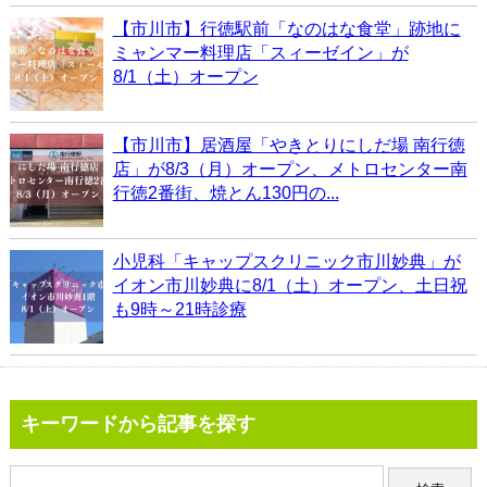
【市川市】行徳駅前「なのはな食堂」跡地に
ミャンマー料理店「スィーゼイン」が
8/1（土）オープン
【市川市】居酒屋「やきとりにしだ場 南行徳
店」が8/3（月）オープン、メトロセンター南
行徳2番街、焼とん130円の...
小児科「キャップスクリニック市川妙典」が
イオン市川妙典に8/1（土）オープン、土日祝
も9時～21時診療
キーワードから記事を探す