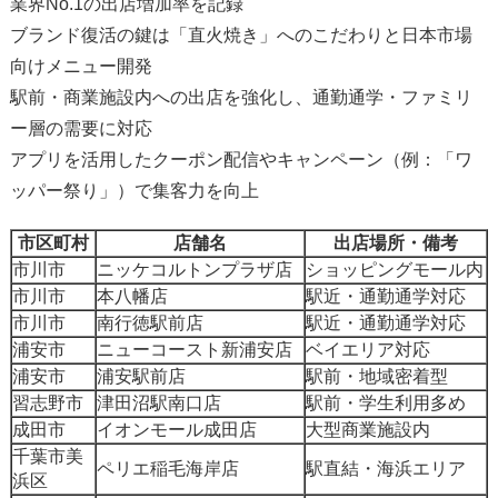
業界No.1の出店増加率を記録
ブランド復活の鍵は「直火焼き」へのこだわりと日本市場
向けメニュー開発
駅前・商業施設内への出店を強化し、通勤通学・ファミリ
ー層の需要に対応
アプリを活用したクーポン配信やキャンペーン（例：「ワ
ッパー祭り」）で集客力を向上
市区町村
店舗名
出店場所・備考
市川市
ニッケコルトンプラザ店
ショッピングモール内
市川市
本八幡店
駅近・通勤通学対応
市川市
南行徳駅前店
駅近・通勤通学対応
浦安市
ニューコースト新浦安店
ベイエリア対応
浦安市
浦安駅前店
駅前・地域密着型
習志野市
津田沼駅南口店
駅前・学生利用多め
成田市
イオンモール成田店
大型商業施設内
千葉市美
ペリエ稲毛海岸店
駅直結・海浜エリア
浜区