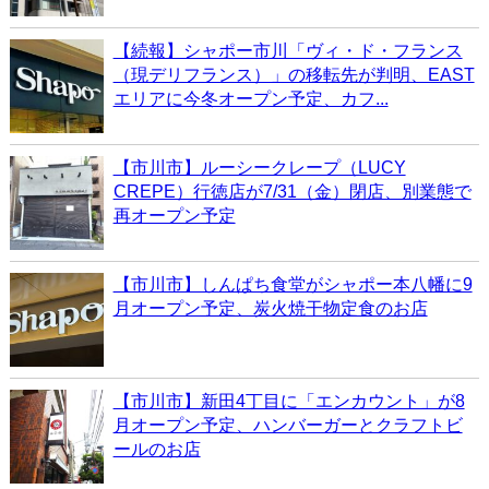
【続報】シャポー市川「ヴィ・ド・フランス
（現デリフランス）」の移転先が判明、EAST
エリアに今冬オープン予定、カフ...
【市川市】ルーシークレープ（LUCY
CREPE）行徳店が7/31（金）閉店、別業態で
再オープン予定
【市川市】しんぱち食堂がシャポー本八幡に9
月オープン予定、炭火焼干物定食のお店
【市川市】新田4丁目に「エンカウント」が8
月オープン予定、ハンバーガーとクラフトビ
ールのお店