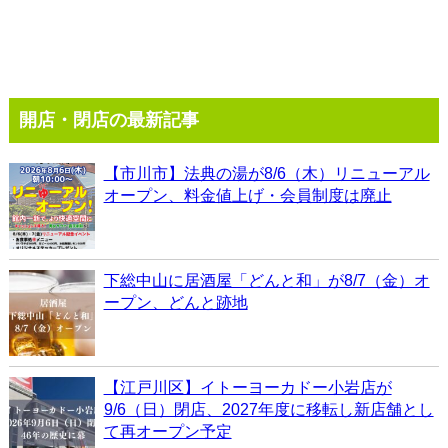
開店・閉店の最新記事
【市川市】法典の湯が8/6（木）リニューアル
オープン、料金値上げ・会員制度は廃止
下総中山に居酒屋「どんと和」が8/7（金）オ
ープン、どんと跡地
【江戸川区】イトーヨーカドー小岩店が
9/6（日）閉店、2027年度に移転し新店舗とし
て再オープン予定