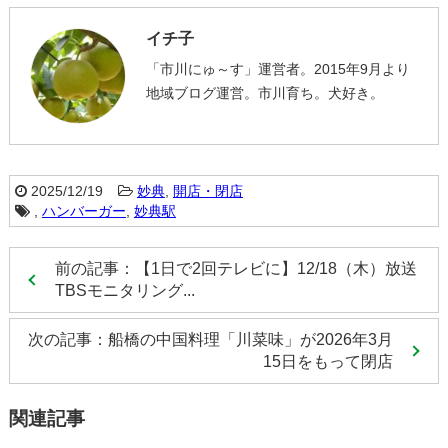
イチ子
「市川にゅ～す」運営者。2015年9月より
地域ブログ運営。市川育ち。犬好き。
2025/12/19
妙典
,
開店・閉店
,
ハンバーガー
,
妙典駅
前の記事：【1日で2回テレビに】12/18（木）放送
TBSモニタリング...
次の記事：船橋の中国料理「川菜味」が2026年3月
15日をもって閉店
関連記事