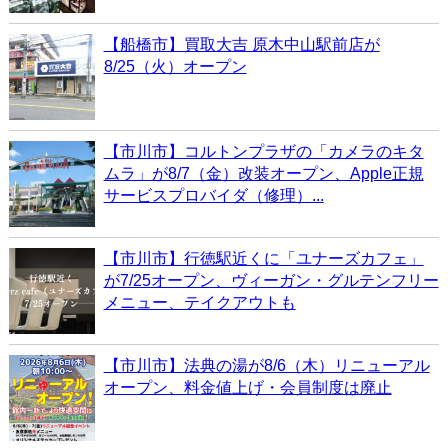
【船橋市】買取大吉 原木中山駅前店が
8/25（火）オープン
【市川市】コルトンプラザの「カメラのキタ
ムラ」が8/7（金）改装オープン、Apple正規
サービスプロバイダ（修理）...
【市川市】行徳駅近くに「ユナーズカフェ」
が7/25オープン、ヴィーガン・グルテンフリー
メニュー、テイクアウトも
【市川市】法典の湯が8/6（木）リニューアル
オープン、料金値上げ・会員制度は廃止