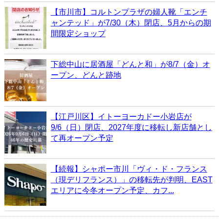
【市川市】コルトンプラザの婦人靴「エンチ
ャンテッド」が7/30（木）閉店、5月からの期
間限定ショップ
下総中山に居酒屋「どんと和」が8/7（金）オ
ープン、どんと跡地
【江戸川区】イトーヨーカドー小岩店が
9/6（日）閉店、2027年度に移転し新店舗とし
て再オープン予定
【続報】シャポー市川「ヴィ・ド・フランス
（現デリフランス）」の移転先が判明、EAST
エリアに今冬オープン予定、カフ...