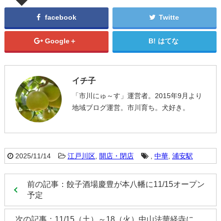
facebook
Twitte
Google＋
はてな
イチ子
「市川にゅ～す」運営者。2015年9月より
地域ブログ運営。市川育ち。犬好き。
2025/11/14
江戸川区
,
開店・閉店
,
中華
,
浦安駅
前の記事：餃子酒場慶豊が本八幡に11/15オープン
予定
次の記事：11/15（土）～18（火）中山法華経寺に