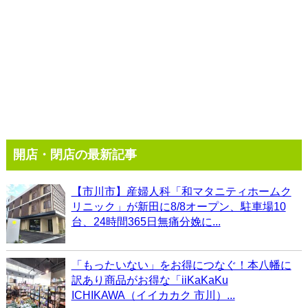
開店・閉店の最新記事
【市川市】産婦人科「和マタニティホームク
リニック」が新田に8/8オープン、駐車場10
台、24時間365日無痛分娩に...
「もったいない」をお得につなぐ！本八幡に
訳あり商品がお得な「iiKaKaKu
ICHIKAWA（イイカカク 市川）...