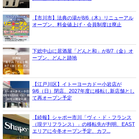
【市川市】法典の湯が8/6（木）リニューアル
オープン、料金値上げ・会員制度は廃止
下総中山に居酒屋「どんと和」が8/7（金）オ
ープン、どんと跡地
【江戸川区】イトーヨーカドー小岩店が
9/6（日）閉店、2027年度に移転し新店舗とし
て再オープン予定
【続報】シャポー市川「ヴィ・ド・フランス
（現デリフランス）」の移転先が判明、EAST
エリアに今冬オープン予定、カフ...