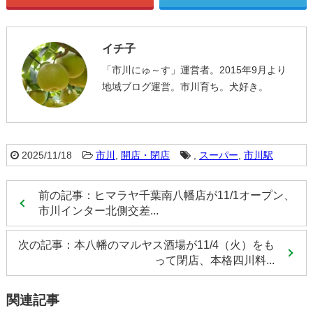
イチ子
「市川にゅ～す」運営者。2015年9月より
地域ブログ運営。市川育ち。犬好き。
2025/11/18
市川
,
開店・閉店
,
スーパー
,
市川駅
前の記事：ヒマラヤ千葉南八幡店が11/1オープン、
市川インター北側交差...
次の記事：本八幡のマルヤス酒場が11/4（火）をも
って閉店、本格四川料...
関連記事