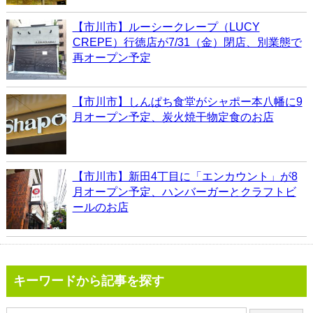
【市川市】ルーシークレープ（LUCY
CREPE）行徳店が7/31（金）閉店、別業態で
再オープン予定
【市川市】しんぱち食堂がシャポー本八幡に9
月オープン予定、炭火焼干物定食のお店
【市川市】新田4丁目に「エンカウント」が8
月オープン予定、ハンバーガーとクラフトビ
ールのお店
キーワードから記事を探す