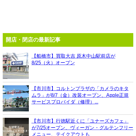
開店・閉店の最新記事
【船橋市】買取大吉 原木中山駅前店が
8/25（火）オープン
【市川市】コルトンプラザの「カメラのキタ
ムラ」が8/7（金）改装オープン、Apple正規
サービスプロバイダ（修理）...
【市川市】行徳駅近くに「ユナーズカフェ」
が7/25オープン、ヴィーガン・グルテンフリー
メニュー、テイクアウトも