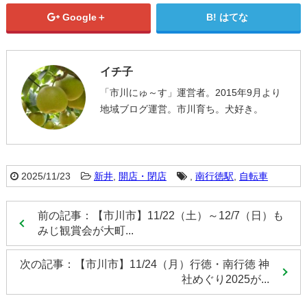
Google＋
はてな
イチ子
「市川にゅ～す」運営者。2015年9月より
地域ブログ運営。市川育ち。犬好き。
2025/11/23
新井
,
開店・閉店
,
南行徳駅
,
自転車
前の記事：【市川市】11/22（土）～12/7（日）も
みじ観賞会が大町...
次の記事：【市川市】11/24（月）行徳・南行徳 神
社めぐり2025が...