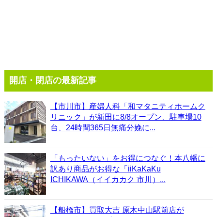
開店・閉店の最新記事
【市川市】産婦人科「和マタニティホームク
リニック」が新田に8/8オープン、駐車場10
台、24時間365日無痛分娩に...
「もったいない」をお得につなぐ！本八幡に
訳あり商品がお得な「iiKaKaKu
ICHIKAWA（イイカカク 市川）...
【船橋市】買取大吉 原木中山駅前店が