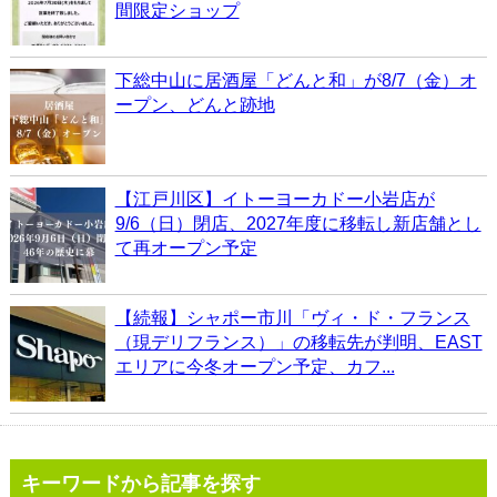
間限定ショップ
下総中山に居酒屋「どんと和」が8/7（金）オ
ープン、どんと跡地
【江戸川区】イトーヨーカドー小岩店が
9/6（日）閉店、2027年度に移転し新店舗とし
て再オープン予定
【続報】シャポー市川「ヴィ・ド・フランス
（現デリフランス）」の移転先が判明、EAST
エリアに今冬オープン予定、カフ...
キーワードから記事を探す