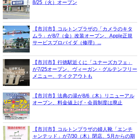
8/25（火）オープン
【市川市】コルトンプラザの「カメラのキタ
ムラ」が8/7（金）改装オープン、Apple正規
サービスプロバイダ（修理）...
【市川市】行徳駅近くに「ユナーズカフェ」
が7/25オープン、ヴィーガン・グルテンフリー
メニュー、テイクアウトも
【市川市】法典の湯が8/6（木）リニューアル
オープン、料金値上げ・会員制度は廃止
【市川市】コルトンプラザの婦人靴「エンチ
ャンテッド」が7/30（木）閉店、5月からの期