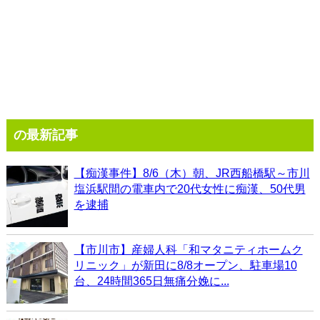
の最新記事
【痴漢事件】8/6（木）朝、JR西船橋駅～市川
塩浜駅間の電車内で20代女性に痴漢、50代男
を逮捕
【市川市】産婦人科「和マタニティホームク
リニック」が新田に8/8オープン、駐車場10
台、24時間365日無痛分娩に...