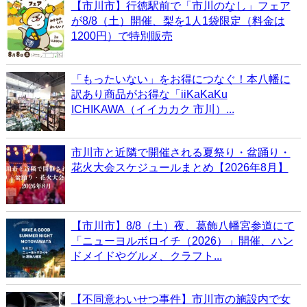
【市川市】行徳駅前で「市川のなし」フェア
が8/8（土）開催、梨を1人1袋限定（料金は
1200円）で特別販売
「もったいない」をお得につなぐ！本八幡に
訳あり商品がお得な「iiKaKaKu
ICHIKAWA（イイカカク 市川）...
市川市と近隣で開催される夏祭り・盆踊り・
花火大会スケジュールまとめ【2026年8月】
【市川市】8/8（土）夜、葛飾八幡宮参道にて
「ニューヨルボロイチ（2026）」開催、ハン
ドメイドやグルメ、クラフト...
【不同意わいせつ事件】市川市の施設内で女