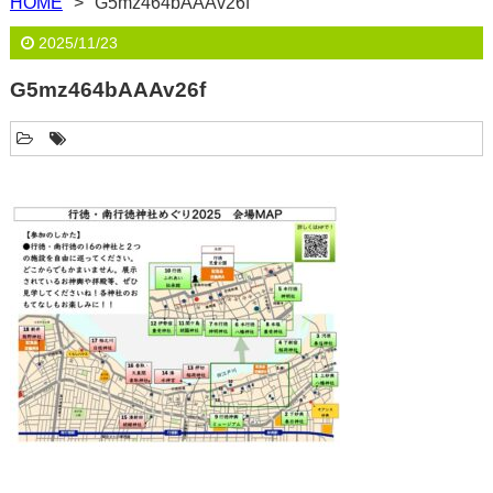
HOME
G5mz464bAAAv26f
2025/11/23
G5mz464bAAAv26f