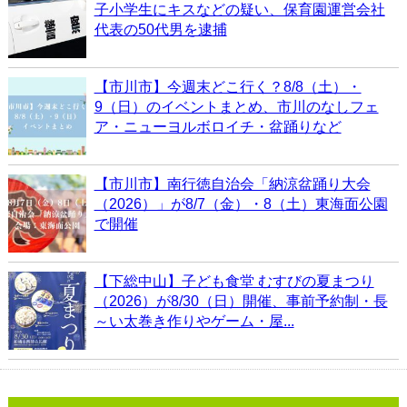
子小学生にキスなどの疑い、保育園運営会社
代表の50代男を逮捕
【市川市】今週末どこ行く？8/8（土）・
9（日）のイベントまとめ、市川のなしフェ
ア・ニューヨルボロイチ・盆踊りなど
【市川市】南行徳自治会「納涼盆踊り大会
（2026）」が8/7（金）・8（土）東海面公園
で開催
【下総中山】子ども食堂 むすびの夏まつり
（2026）が8/30（日）開催、事前予約制・長
～い太巻き作りやゲーム・屋...