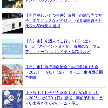
ドメイドやグルメ、クラフト...
【不同意わいせつ事件】市川市の施設内で女
子小学生にキスなどの疑い、保育園運営会社
代表の50代男を逮捕
【市川市】今週末どこ行く？8/8（土）・
9（日）のイベントまとめ、市川のなしフェ
ア・ニューヨルボロイチ・盆踊りなど
【市川市】南行徳自治会「納涼盆踊り大会
（2026）」が8/7（金）・8（土）東海面公園
で開催
【下総中山】子ども食堂 むすびの夏まつり
（2026）が8/30（日）開催、事前予約制・長
～い太巻き作りやゲーム・屋...