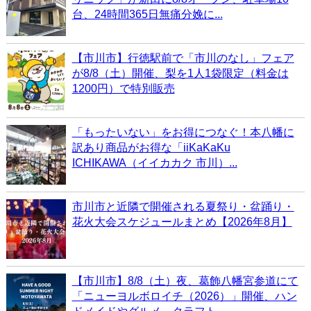
台、24時間365日無痛分娩に...
【市川市】行徳駅前で「市川のなし」フェア
が8/8（土）開催、梨を1人1袋限定（料金は
1200円）で特別販売
「もったいない」をお得につなぐ！本八幡に
訳あり商品がお得な「iiKaKaKu
ICHIKAWA（イイカカク 市川）...
市川市と近隣で開催される夏祭り・盆踊り・
花火大会スケジュールまとめ【2026年8月】
【市川市】8/8（土）夜、葛飾八幡宮参道にて
「ニューヨルボロイチ（2026）」開催、ハン