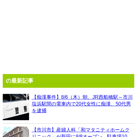
の最新記事
【痴漢事件】8/6（木）朝、JR西船橋駅～市川
塩浜駅間の電車内で20代女性に痴漢、50代男
を逮捕
【市川市】産婦人科「和マタニティホームク
リニック」が新田に8/8オープン、駐車場10