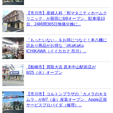
【市川市】産婦人科「和マタニティホームク
リニック」が新田に8/8オープン、駐車場10
台、24時間365日無痛分娩に...
「もったいない」をお得につなぐ！本八幡に
訳あり商品がお得な「iiKaKaKu
ICHIKAWA（イイカカク 市川）...
【船橋市】買取大吉 原木中山駅前店が
8/25（火）オープン
【市川市】コルトンプラザの「カメラのキタ
ムラ」が8/7（金）改装オープン、Apple正規
サービスプロバイダ（修理）...