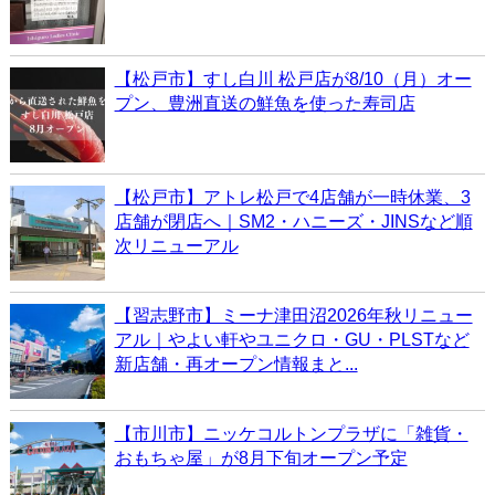
【松戸市】すし白川 松戸店が8/10（月）オー
プン、豊洲直送の鮮魚を使った寿司店
【松戸市】アトレ松戸で4店舗が一時休業、3
店舗が閉店へ｜SM2・ハニーズ・JINSなど順
次リニューアル
【習志野市】ミーナ津田沼2026年秋リニュー
アル｜やよい軒やユニクロ・GU・PLSTなど
新店舗・再オープン情報まと...
【市川市】ニッケコルトンプラザに「雑貨・
おもちゃ屋」が8月下旬オープン予定