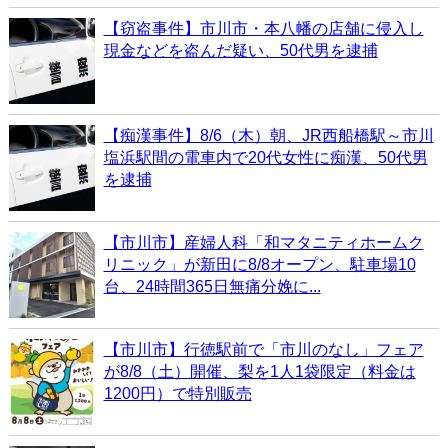
【窃盗事件】市川市・本八幡の店舗に侵入し
現金などを盗んだ疑い、50代男を逮捕
【痴漢事件】8/6（木）朝、JR西船橋駅～市川
塩浜駅間の電車内で20代女性に痴漢、50代男
を逮捕
【市川市】産婦人科「和マタニティホームク
リニック」が新田に8/8オープン、駐車場10
台、24時間365日無痛分娩に...
【市川市】行徳駅前で「市川のなし」フェア
が8/8（土）開催、梨を1人1袋限定（料金は
1200円）で特別販売