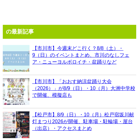
の最新記事
【市川市】今週末どこ行く？8/8（土）・
9（日）のイベントまとめ、市川のなしフェ
ア・ニューヨルボロイチ・盆踊りなど
【市川市】「おおす納涼盆踊り大会
（2026）」が8/9（日）・10（月）大洲中学校
で開催、模擬店も
【松戸市】8/9（日）・10（月）松戸宿坂川献
灯まつり2026が開催、駐車場・駐輪場・屋台
（出店）・アクセスまとめ