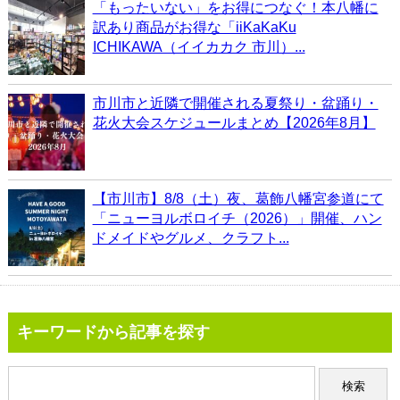
「もったいない」をお得につなぐ！本八幡に
訳あり商品がお得な「iiKaKaKu
ICHIKAWA（イイカカク 市川）...
市川市と近隣で開催される夏祭り・盆踊り・
花火大会スケジュールまとめ【2026年8月】
【市川市】8/8（土）夜、葛飾八幡宮参道にて
「ニューヨルボロイチ（2026）」開催、ハン
ドメイドやグルメ、クラフト...
キーワードから記事を探す