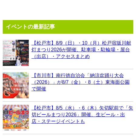
イベントの最新記事
【松戸市】8/9（日）・10（月）松戸宿坂川献
灯まつり2026が開催、駐車場・駐輪場・屋台
（出店）・アクセスまとめ
【市川市】南行徳自治会「納涼盆踊り大会
（2026）」が8/7（金）・8（土）東海面公園
で開催
【松戸市】8/5（水）・6（木）矢切駅前で「矢
切ビールまつり2026」開催、生ビール・出
店・ステージイベントも