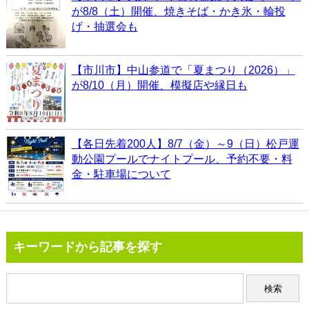
が8/8（土）開催、焼きそば・かき氷・輪投
げ・抽選会も
【市川市】中山参道で「夏まつり（2026）」
が8/10（月）開催、模擬店や縁日も
【各日先着200人】8/7（金）～9（日）松戸運
動公園プールでナイトプール、予約不要・料
金・駐車場について
キーワードから記事を探す