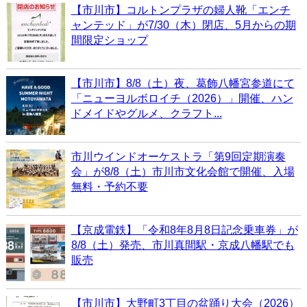
【市川市】コルトンプラザの婦人靴「エンチ
ャンテッド」が7/30（木）閉店、5月からの期
間限定ショップ
【市川市】8/8（土）夜、葛飾八幡宮参道にて
「ニューヨルボロイチ（2026）」開催、ハン
ドメイドやグルメ、クラフト...
市川ウインドオーケストラ「第9回定期演奏
会」が8/8（土）市川市文化会館で開催、入場
無料・予約不要
【京成電鉄】「令和8年8月8日記念乗車券」が
8/8（土）発売、市川真間駅・京成八幡駅でも
販売
【市川市】大野町3丁目の盆踊り大会（2026）