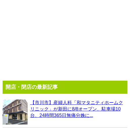
開店・閉店の最新記事
【市川市】産婦人科「和マタニティホームク
リニック」が新田に8/8オープン、駐車場10
台、24時間365日無痛分娩に...