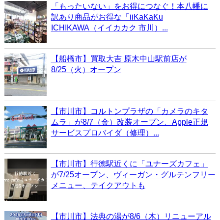
「もったいない」をお得につなぐ！本八幡に
訳あり商品がお得な「iiKaKaKu
ICHIKAWA（イイカカク 市川）...
【船橋市】買取大吉 原木中山駅前店が
8/25（火）オープン
【市川市】コルトンプラザの「カメラのキタ
ムラ」が8/7（金）改装オープン、Apple正規
サービスプロバイダ（修理）...
【市川市】行徳駅近くに「ユナーズカフェ」
が7/25オープン、ヴィーガン・グルテンフリー
メニュー、テイクアウトも
【市川市】法典の湯が8/6（木）リニューアル