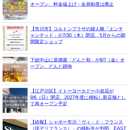
オープン、料金値上げ・会員制度は廃止
【市川市】コルトンプラザの婦人靴「エンチ
ャンテッド」が7/30（木）閉店、5月からの期
間限定ショップ
下総中山に居酒屋「どんと和」が8/7（金）オ
ープン、どんと跡地
【江戸川区】イトーヨーカドー小岩店が
9/6（日）閉店、2027年度に移転し新店舗とし
て再オープン予定
【続報】シャポー市川「ヴィ・ド・フランス
（現デリフランス）」の移転先が判明、EAST