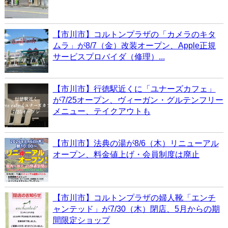
【市川市】コルトンプラザの「カメラのキタ
ムラ」が8/7（金）改装オープン、Apple正規
サービスプロバイダ（修理）...
【市川市】行徳駅近くに「ユナーズカフェ」
が7/25オープン、ヴィーガン・グルテンフリー
メニュー、テイクアウトも
【市川市】法典の湯が8/6（木）リニューアル
オープン、料金値上げ・会員制度は廃止
【市川市】コルトンプラザの婦人靴「エンチ
ャンテッド」が7/30（木）閉店、5月からの期
間限定ショップ