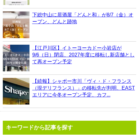
下総中山に居酒屋「どんと和」が8/7（金）オ
ープン、どんと跡地
【江戸川区】イトーヨーカドー小岩店が
9/6（日）閉店、2027年度に移転し新店舗とし
て再オープン予定
【続報】シャポー市川「ヴィ・ド・フランス
（現デリフランス）」の移転先が判明、EAST
エリアに今冬オープン予定、カフ...
キーワードから記事を探す