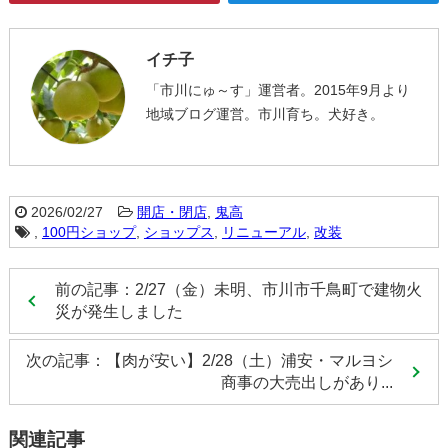
イチ子
「市川にゅ～す」運営者。2015年9月より
地域ブログ運営。市川育ち。犬好き。
2026/02/27
開店・閉店
,
鬼高
,
100円ショップ
,
ショップス
,
リニューアル
,
改装
前の記事：2/27（金）未明、市川市千鳥町で建物火
災が発生しました
次の記事：【肉が安い】2/28（土）浦安・マルヨシ
商事の大売出しがあり...
関連記事