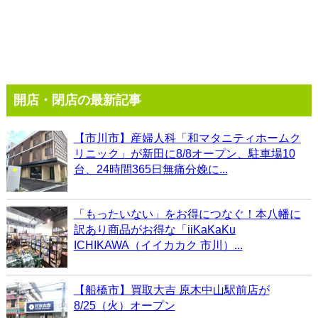
開店・閉店の最新記事
【市川市】産婦人科「和マタニティホームク
リニック」が新田に8/8オープン、駐車場10
台、24時間365日無痛分娩に...
「もったいない」をお得につなぐ！本八幡に
訳あり商品がお得な「iiKaKaKu
ICHIKAWA（イイカカク 市川）...
【船橋市】買取大吉 原木中山駅前店が
8/25（火）オープン