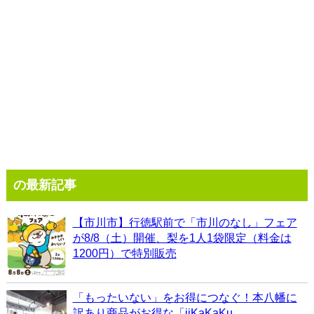
の最新記事
【市川市】行徳駅前で「市川のなし」フェア
が8/8（土）開催、梨を1人1袋限定（料金は
1200円）で特別販売
「もったいない」をお得につなぐ！本八幡に
訳あり商品がお得な「iiKaKaKu