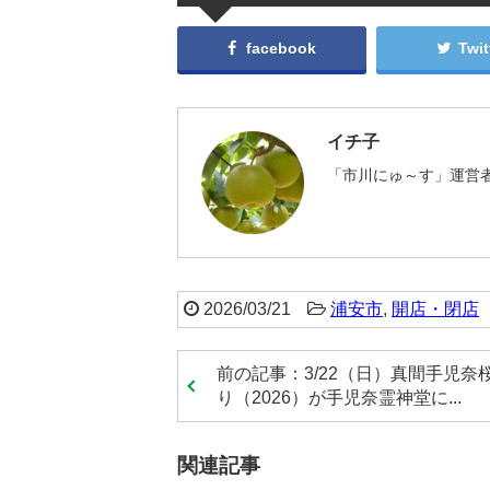
facebook
Twit
イチ子
「市川にゅ～す」運営者
2026/03/21
浦安市
,
開店・閉店
前の記事：3/22（日）真間手児奈
り（2026）が手児奈霊神堂に...
関連記事