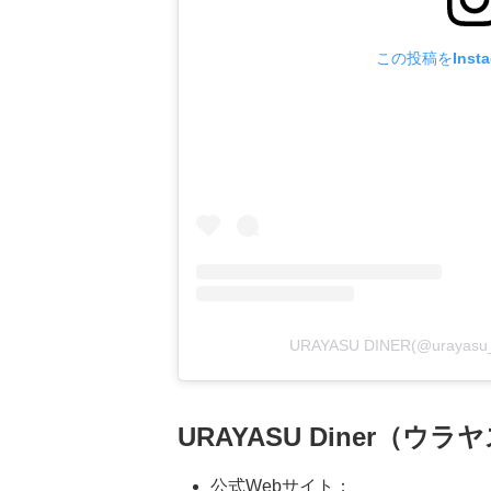
この投稿をInst
URAYASU DINER(@uraya
URAYASU Diner（
公式Webサイト：