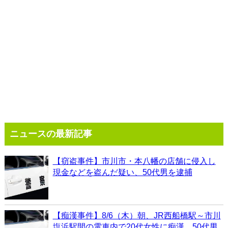
ニュースの最新記事
【窃盗事件】市川市・本八幡の店舗に侵入し
現金などを盗んだ疑い、50代男を逮捕
【痴漢事件】8/6（木）朝、JR西船橋駅～市川
塩浜駅間の電車内で20代女性に痴漢、50代男