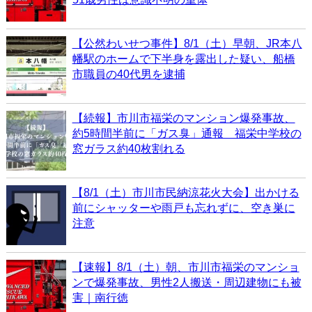
【公然わいせつ事件】8/1（土）早朝、JR本八
幡駅のホームで下半身を露出した疑い、船橋
市職員の40代男を逮捕
【続報】市川市福栄のマンション爆発事故、
約5時間半前に「ガス臭」通報 福栄中学校の
窓ガラス約40枚割れる
【8/1（土）市川市民納涼花火大会】出かける
前にシャッターや雨戸も忘れずに、空き巣に
注意
【速報】8/1（土）朝、市川市福栄のマンショ
ンで爆発事故、男性2人搬送・周辺建物にも被
害｜南行徳