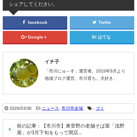
シェアしてください。
facebook
Twitte
Google＋
はてな
イチ子
「市川にゅ～す」運営者。2015年9月より
地域ブログ運営。市川育ち。犬好き。
2026/03/30
ニュース
,
市川市全域
,
ゴミ
前の記事：【市川市】東菅野の老舗そば屋「浅野
屋」が3月下旬をもって閉店...