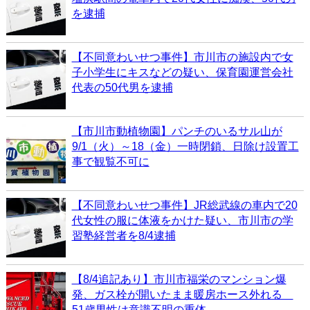
を逮捕
【不同意わいせつ事件】市川市の施設内で女
子小学生にキスなどの疑い、保育園運営会社
代表の50代男を逮捕
【市川市動植物園】パンチのいるサル山が
9/1（火）～18（金）一時閉鎖、日除け設置工
事で観覧不可に
【不同意わいせつ事件】JR総武線の車内で20
代女性の服に体液をかけた疑い、市川市の学
習塾経営者を8/4逮捕
【8/4追記あり】市川市福栄のマンション爆
発、ガス栓が開いたまま暖房ホース外れる
51歳男性は意識不明の重体