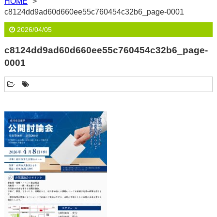
HOME
c8124dd9ad60d660ee55c760454c32b6_page-0001
2026/04/05
c8124dd9ad60d660ee55c760454c32b6_page-
0001