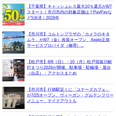
【千葉県】キャッシュレス最大10％還元が8/7
スタート！市川市内の対象店舗は？PayPayな
ど5決済｜2026年
【市川市】コルトンプラザの「カメラのキタ
ムラ」が8/7（金）改装オープン、Apple正規
サービスプロバイダ（修理）...
【松戸市】8/9（日）・10（月）松戸宿坂川献
灯まつり2026が開催、駐車場・駐輪場・屋台
（出店）・アクセスまとめ
【市川市】行徳駅近くに「ユナーズカフェ」
が7/25オープン、ヴィーガン・グルテンフリー
メニュー、テイクアウトも