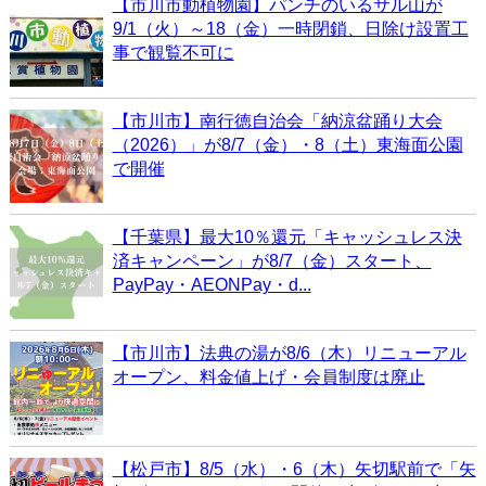
【市川市動植物園】パンチのいるサル山が
9/1（火）～18（金）一時閉鎖、日除け設置工
事で観覧不可に
【市川市】南行徳自治会「納涼盆踊り大会
（2026）」が8/7（金）・8（土）東海面公園
で開催
【千葉県】最大10％還元「キャッシュレス決
済キャンペーン」が8/7（金）スタート、
PayPay・AEONPay・d...
【市川市】法典の湯が8/6（木）リニューアル
オープン、料金値上げ・会員制度は廃止
【松戸市】8/5（水）・6（木）矢切駅前で「矢