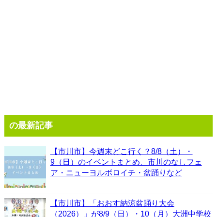
の最新記事
【市川市】今週末どこ行く？8/8（土）・
9（日）のイベントまとめ、市川のなしフェ
ア・ニューヨルボロイチ・盆踊りなど
【市川市】「おおす納涼盆踊り大会
（2026）」が8/9（日）・10（月）大洲中学校