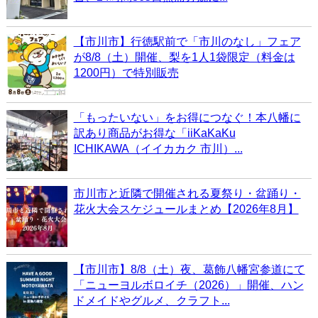
【市川市】行徳駅前で「市川のなし」フェア
が8/8（土）開催、梨を1人1袋限定（料金は
1200円）で特別販売
「もったいない」をお得につなぐ！本八幡に
訳あり商品がお得な「iiKaKaKu
ICHIKAWA（イイカカク 市川）...
市川市と近隣で開催される夏祭り・盆踊り・
花火大会スケジュールまとめ【2026年8月】
【市川市】8/8（土）夜、葛飾八幡宮参道にて
「ニューヨルボロイチ（2026）」開催、ハン
ドメイドやグルメ、クラフト...