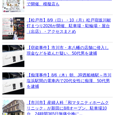
で開催、模擬店も
【松戸市】8/9（日）・10（月）松戸宿坂川献
灯まつり2026が開催、駐車場・駐輪場・屋台
（出店）・アクセスまとめ
【窃盗事件】市川市・本八幡の店舗に侵入し
現金などを盗んだ疑い、50代男を逮捕
【痴漢事件】8/6（木）朝、JR西船橋駅～市川
塩浜駅間の電車内で20代女性に痴漢、50代男
を逮捕
【市川市】産婦人科「和マタニティホームク
リニック」が新田に8/8オープン、駐車場10
台、24時間365日無痛分娩に...