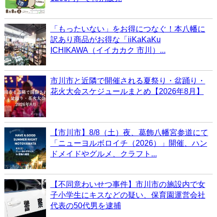
「もったいない」をお得につなぐ！本八幡に
訳あり商品がお得な「iiKaKaKu
ICHIKAWA（イイカカク 市川）...
市川市と近隣で開催される夏祭り・盆踊り・
花火大会スケジュールまとめ【2026年8月】
【市川市】8/8（土）夜、葛飾八幡宮参道にて
「ニューヨルボロイチ（2026）」開催、ハン
ドメイドやグルメ、クラフト...
【不同意わいせつ事件】市川市の施設内で女
子小学生にキスなどの疑い、保育園運営会社
代表の50代男を逮捕