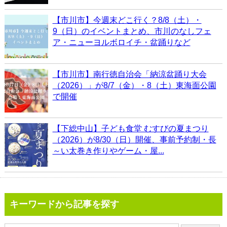
【市川市】今週末どこ行く？8/8（土）・
9（日）のイベントまとめ、市川のなしフェ
ア・ニューヨルボロイチ・盆踊りなど
【市川市】南行徳自治会「納涼盆踊り大会
（2026）」が8/7（金）・8（土）東海面公園
で開催
【下総中山】子ども食堂 むすびの夏まつり
（2026）が8/30（日）開催、事前予約制・長
～い太巻き作りやゲーム・屋...
キーワードから記事を探す