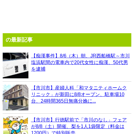
の最新記事
【痴漢事件】8/6（木）朝、JR西船橋駅～市川
塩浜駅間の電車内で20代女性に痴漢、50代男
を逮捕
【市川市】産婦人科「和マタニティホームク
リニック」が新田に8/8オープン、駐車場10
台、24時間365日無痛分娩に...
【市川市】行徳駅前で「市川のなし」フェア
が8/8（土）開催、梨を1人1袋限定（料金は
1200円）で特別販売