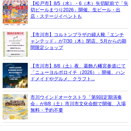
【松戸市】8/5（水）・6（木）矢切駅前で「矢
切ビールまつり2026」開催、生ビール・出
店・ステージイベントも
【市川市】コルトンプラザの婦人靴「エンチ
ャンテッド」が7/30（木）閉店、5月からの期
間限定ショップ
【市川市】8/8（土）夜、葛飾八幡宮参道にて
「ニューヨルボロイチ（2026）」開催、ハン
ドメイドやグルメ、クラフト...
市川ウインドオーケストラ「第9回定期演奏
会」が8/8（土）市川市文化会館で開催、入場
無料・予約不要