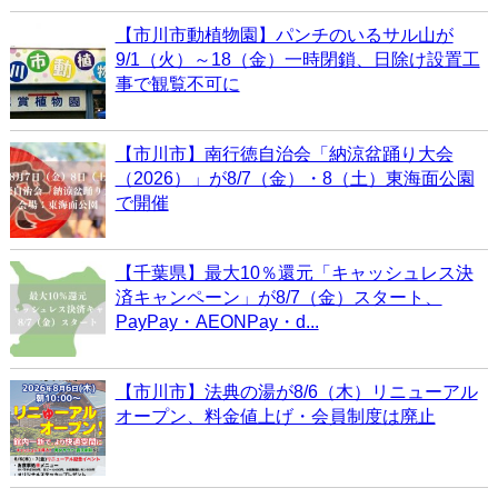
【市川市動植物園】パンチのいるサル山が
9/1（火）～18（金）一時閉鎖、日除け設置工
事で観覧不可に
【市川市】南行徳自治会「納涼盆踊り大会
（2026）」が8/7（金）・8（土）東海面公園
で開催
【千葉県】最大10％還元「キャッシュレス決
済キャンペーン」が8/7（金）スタート、
PayPay・AEONPay・d...
【市川市】法典の湯が8/6（木）リニューアル
オープン、料金値上げ・会員制度は廃止