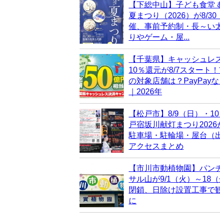
【下総中山】子ども食堂 
夏まつり（2026）が8/3
催、事前予約制・長～い
りやゲーム・屋...
【千葉県】キャッシュレ
10％還元が8/7スタート
の対象店舗は？PayPay
｜2026年
【松戸市】8/9（日）・1
戸宿坂川献灯まつり202
駐車場・駐輪場・屋台（
アクセスまとめ
【市川市動植物園】パン
サル山が9/1（火）～18
閉鎖、日除け設置工事で
に