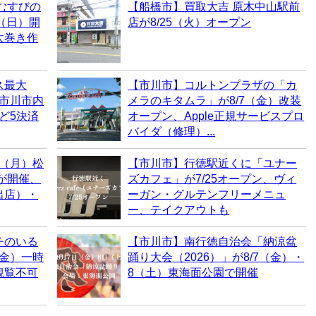
むすびの
【船橋市】買取大吉 原木中山駅前
0（日）開
店が8/25（火）オープン
太巻き作
ス最大
【市川市】コルトンプラザの「カ
！市川市内
メラのキタムラ」が8/7（金）改装
など5決済
オープン、Apple正規サービスプロ
バイダ（修理）...
0（月）松
【市川市】行徳駅近くに「ユナー
6が開催、
ズカフェ」が7/25オープン、ヴィ
出店）・
ーガン・グルテンフリーメニュ
ー、テイクアウトも
チのいる
【市川市】南行徳自治会「納涼盆
（金）一時
踊り大会（2026）」が8/7（金）・
観覧不可
8（土）東海面公園で開催