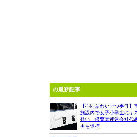
の最新記事
【不同意わいせつ事件】
施設内で女子小学生にキ
疑い、保育園運営会社代表
男を逮捕