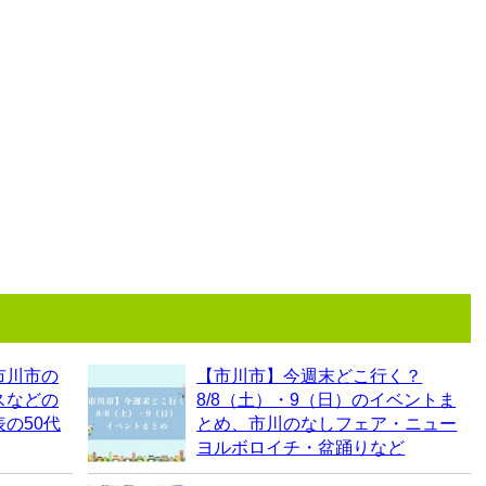
市川市の
【市川市】今週末どこ行く？
スなどの
8/8（土）・9（日）のイベントま
の50代
とめ、市川のなしフェア・ニュー
ヨルボロイチ・盆踊りなど