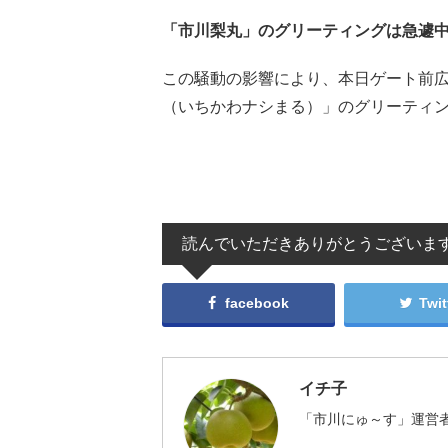
「市川梨丸」のグリーティングは急遽
この騒動の影響により、本日ゲート前
（いちかわナシまる）」のグリーティ
読んでいただきありがとうございま
facebook
Twit
イチ子
「市川にゅ～す」運営者