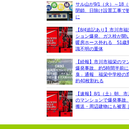
サル山が9/1（火）～18
閉鎖、日除け設置工事で
に
【8/4追記あり】市川市
ション爆発、ガス栓が開
暖房ホース外れる 51歳
識不明の重体
【続報】市川市福栄のマ
爆発事故、約5時間半前
臭」通報 福栄中学校の
約40枚割れる
【速報】8/1（土）朝、
のマンションで爆発事故
搬送・周辺建物にも被害