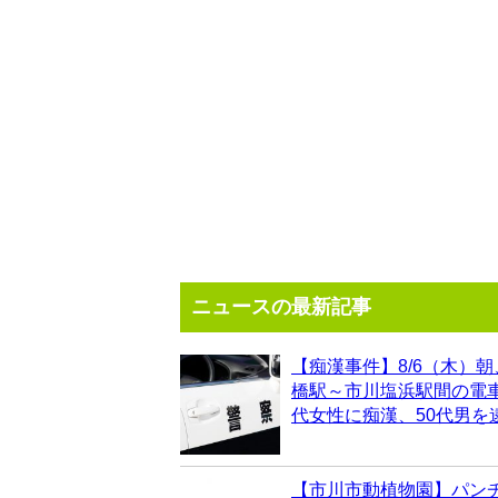
ニュースの最新記事
【痴漢事件】8/6（木）朝
橋駅～市川塩浜駅間の電車
代女性に痴漢、50代男を
【市川市動植物園】パン