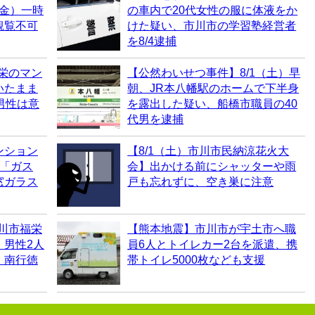
（金）一時
の車内で20代女性の服に体液をか
観覧不可
けた疑い、市川市の学習塾経営者
を8/4逮捕
福栄のマン
【公然わいせつ事件】8/1（土）早
いたまま
朝、JR本八幡駅のホームで下半身
男性は意
を露出した疑い、船橋市職員の40
代男を逮捕
ンション
【8/1（土）市川市民納涼花火大
に「ガス
会】出かける前にシャッターや雨
窓ガラス
戸も忘れずに、空き巣に注意
市川市福栄
【熊本地震】市川市が宇土市へ職
、男性2人
員6人とトイレカー2台を派遣、携
｜南行徳
帯トイレ5000枚なども支援