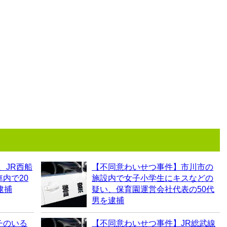
、JR西船
【不同意わいせつ事件】市川市の
内で20
施設内で女子小学生にキスなどの
逮捕
疑い、保育園運営会社代表の50代
男を逮捕
チのいる
【不同意わいせつ事件】JR総武線