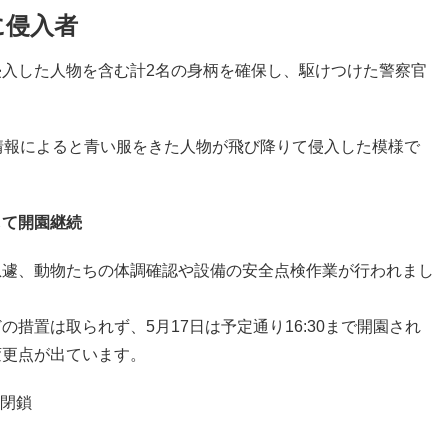
に侵入者
入した人物を含む計2名の身柄を確保し、駆けつけた警察官
情報によると青い服をきた人物が飛び降りて侵入した模様で
して開園継続
急遽、動物たちの体調確認や設備の安全点検作業が行われまし
措置は取られず、5月17日は予定通り16:30まで開園され
変更点が出ています。
閉鎖