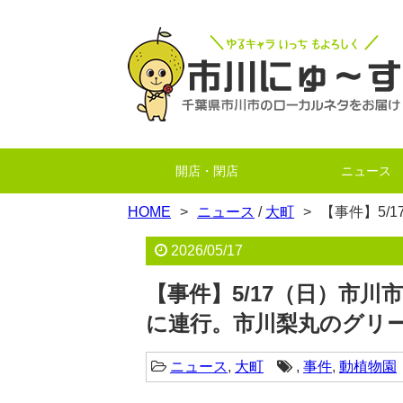
開店・閉店
ニュース
HOME
ニュース
/
大町
【事件】5/
2026/05/17
【事件】5/17（日）市
に連行。市川梨丸のグリ
ニュース
,
大町
,
事件
,
動植物園