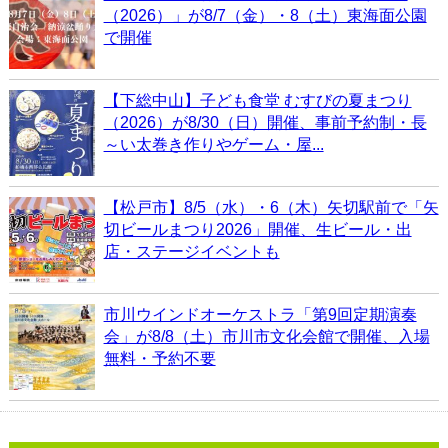
（2026）」が8/7（金）・8（土）東海面公園
で開催
【下総中山】子ども食堂 むすびの夏まつり
（2026）が8/30（日）開催、事前予約制・長
～い太巻き作りやゲーム・屋...
【松戸市】8/5（水）・6（木）矢切駅前で「矢
切ビールまつり2026」開催、生ビール・出
店・ステージイベントも
市川ウインドオーケストラ「第9回定期演奏
会」が8/8（土）市川市文化会館で開催、入場
無料・予約不要