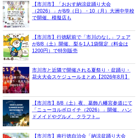
【市川市】「おおす納涼盆踊り大会
（2026）」が8/9（日）・10（月）大洲中学校
で開催、模擬店も
【市川市】行徳駅前で「市川のなし」フェア
が8/8（土）開催、梨を1人1袋限定（料金は
1200円）で特別販売
市川市と近隣で開催される夏祭り・盆踊り・
花火大会スケジュールまとめ【2026年8月】
【市川市】8/8（土）夜、葛飾八幡宮参道にて
「ニューヨルボロイチ（2026）」開催、ハン
ドメイドやグルメ、クラフト...
【市川市】南行徳自治会「納涼盆踊り大会