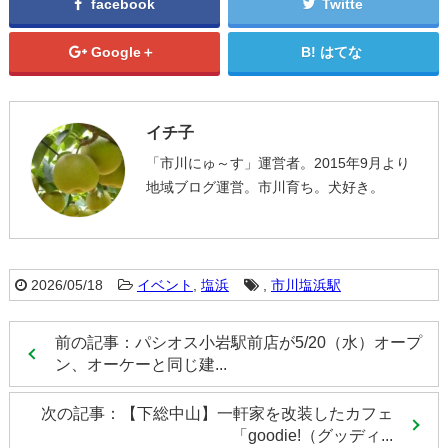
facebook
Twitte
Google＋
はてな
イチ子
「市川にゅ～す」運営者。2015年9月より
地域ブログ運営。市川育ち。犬好き。
2026/05/18
イベント
,
塩浜
,
市川塩浜駅
前の記事：パシオス小岩駅前店が5/20（水）オープ
ン、オーケーと同じ建...
次の記事：【下総中山】一軒家を改装したカフェ
「goodie!（グッディ...