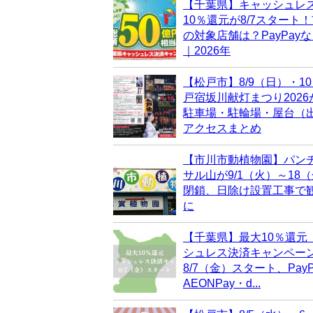
【千葉県】キャッシュレ
10％還元が8/7スタート
の対象店舗は？PayPay
｜2026年
【松戸市】8/9（日）・1
戸宿坂川献灯まつり202
駐車場・駐輪場・屋台（
アクセスまとめ
【市川市動植物園】パン
サル山が9/1（火）～18
閉鎖、日除け設置工事で
に
【千葉県】最大10％還元
シュレス決済キャンペー
8/7（金）スタート、PayP
AEONPay・d...