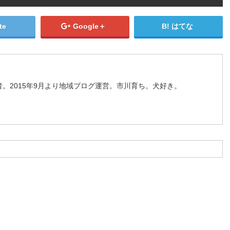
te
Google＋
はてな
。2015年9月より地域ブログ運営。市川育ち。犬好き。