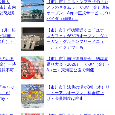
ス最大
【市川市】コルトンプラザの「カ
！市川市内
メラのキタムラ」が8/7（金）改装
など5決済
オープン、Apple正規サービスプロ
バイダ（修理）...
0（月）松
【市川市】行徳駅近くに「ユナー
6が開催、
ズカフェ」が7/25オープン、ヴィ
出店）・
ーガン・グルテンフリーメニュ
ー、テイクアウトも
チのいる
【市川市】南行徳自治会「納涼盆
（金）一時
踊り大会（2026）」が8/7（金）・
観覧不可
8（土）東海面公園で開催
「キャッ
【市川市】法典の湯が8/6（木）リ
ン」が
ニューアルオープン、料金値上
ay・
げ・会員制度は廃止