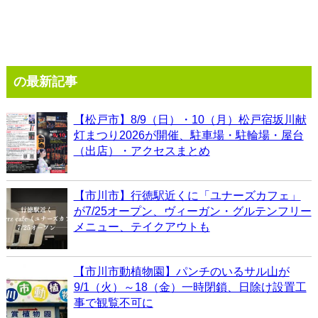
の最新記事
【松戸市】8/9（日）・10（月）松戸宿坂川献
灯まつり2026が開催、駐車場・駐輪場・屋台
（出店）・アクセスまとめ
【市川市】行徳駅近くに「ユナーズカフェ」
が7/25オープン、ヴィーガン・グルテンフリー
メニュー、テイクアウトも
【市川市動植物園】パンチのいるサル山が
9/1（火）～18（金）一時閉鎖、日除け設置工
事で観覧不可に