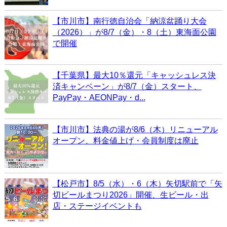
【市川市】南行徳自治会「納涼盆踊り大会
（2026）」が8/7（金）・8（土）東海面公園
で開催
【千葉県】最大10％還元「キャッシュレス決
済キャンペーン」が8/7（金）スタート、
PayPay・AEONPay・d...
【市川市】法典の湯が8/6（木）リニューアル
オープン、料金値上げ・会員制度は廃止
【松戸市】8/5（水）・6（木）矢切駅前で「矢
切ビールまつり2026」開催、生ビール・出
店・ステージイベントも